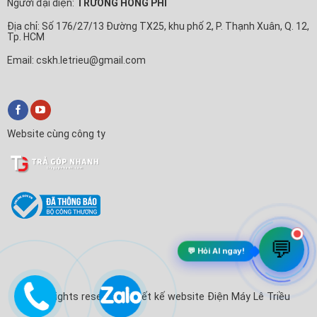
Người đại diện:
TRƯƠNG HỒNG PHI
Địa chỉ: Số 176/27/13 Đường TX25, khu phố 2, P. Thạnh Xuân, Q. 12,
Tp. HCM
Email: cskh.letrieu@gmail.com
Website cùng công ty
💬
💬 Hỏi AI ngay!
© All rights reserved. Thiết kế website Điện Máy Lê Triều