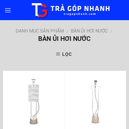
Skip
to
content
DANH MỤC SẢN PHẨM
BÀN ỦI HƠI NƯỚC
/
/
BÀN ỦI HƠI NƯỚC
LỌC