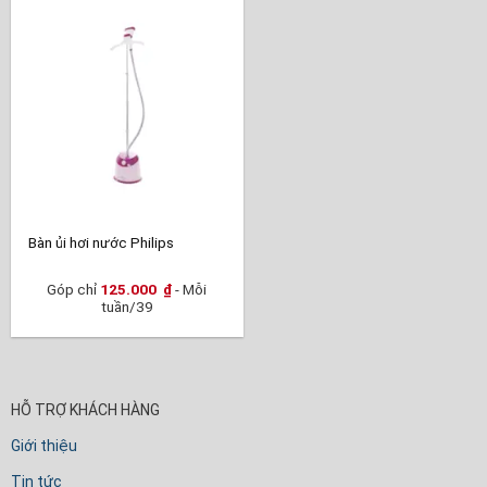
Bàn ủi hơi nước Philips
Góp chỉ
125.000
₫
- Mỗi
tuần/39
HỖ TRỢ KHÁCH HÀNG
Giới thiệu
Tin tức