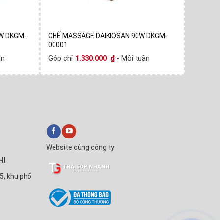
W DKGM-
GHẾ MASSAGE DAIKIOSAN 90W DKGM-
GHẾ MAS
00001
0001D
ần
Góp chỉ
1.330.000
₫
- Mỗi tuần
Góp chỉ
✕
Website cùng công ty
Trả Góp Nhanh
HI
Xin chào! Em là
Trả Góp Nhanh
🛒
5, khu phố
Anh/chị cần tư vấn mua Tivi, Máy
lạnh hay làm thủ tục trả góp ạ?
💬 Chat với Trả Góp Nhanh