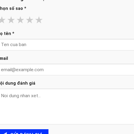
họn số sao
*
★
★
★
★
★
ọ tên
*
mail
ội dung đánh giá