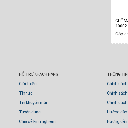
GHẾ MASSAGE DAIKIOSAN DVGM-20001
GHẾ M
10002
Góp chỉ
2.640.000
₫
- Mỗi tuần
Góp c
HỖ TRỢ KHÁCH HÀNG
THÔNG TIN 
Giới thiệu
Chính sách
Tin tức
Chính sách 
Tin khuyến mãi
Chính sách
Tuyển dụng
Hướng dẫn
Chia sẻ kinh nghiệm
Hướng dẫn 