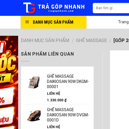
Skip
to
content
DANH MỤC SẢN PHẨM
Trang
DANH MỤC SẢN PHẨM
GHẾ MASSAGE
[GÓP 2
/
/
SẢN PHẨM LIÊN QUAN
GHẾ MASSAGE
DAIKIOSAN 90W DKGM-
00001
LIÊN HỆ
1.330.000
₫
GHẾ MASSAGE
DAIKIOSAN 90W DVGM-
0001D
LIÊN HỆ