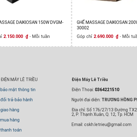
ASSAGE DAIKIOSAN 150W DVGM-
GHẾ MASSAGE DAIKIOSAN 200
30002
hỉ
2.150.000
₫
- Mỗi tuần
Góp chỉ
2.690.000
₫
- Mỗi tu
ĐIỆN MÁY LÊ TRIỀU
Điện Máy Lê Triều
 bảo mật thông tin
Điện Thoại:
0364221510
đổi trả-bảo hành
Người đại diện:
TRƯƠNG HỒNG P
 giao hàng
Địa chỉ: Số 176/27/13 Đường TX2
2, P. Thạnh Xuân, Q. 12, Tp. HCM
 mua hàng
Email: cskh.letrieu@gmail.com
thanh toán