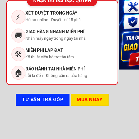
NHẬN ƯU ĐÃI ĐẶC QUYỀN
XÉT DUYỆT TRONG NGÀY
⚡
Hồ sơ online - Duyệt chỉ 15 phút
GIAO HÀNG NHANH MIỄN PHÍ
🚚
Nhận máy ngay trong ngày tại nhà
MIỄN PHÍ LẮP ĐẶT
🛠️
Kỹ thuật viên hỗ trợ tận tâm
BẢO HÀNH TẠI NHÀ MIỄN PHÍ
🏠
Lỗi là đến - Không cần ra cửa hàng
TƯ VẤN TRẢ GÓP
MUA NGAY