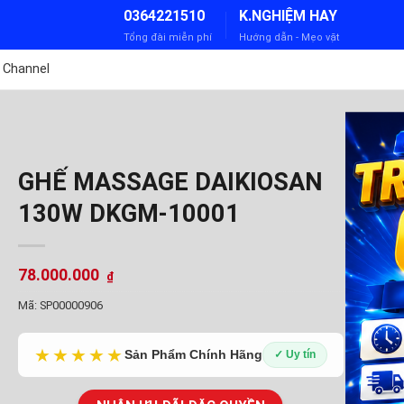
0364221510
K.NGHIỆM HAY
Tổng đài miễn phí
Hướng dẫn - Mẹo vặt
 Channel
GHẾ MASSAGE DAIKIOSAN
130W DKGM-10001
78.000.000
₫
Mã:
SP00000906
★★★★★
Sản Phẩm Chính Hãng
✓ Uy tín