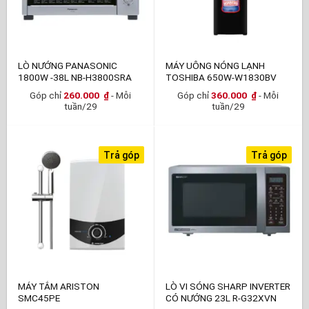
LÒ NƯỚNG PANASONIC
MÁY UÔNG NÓNG LẠNH
1800W -38L NB-H3800SRA
TOSHIBA 650W-W1830BV
Góp chỉ
260.000
₫
- Mỗi
Góp chỉ
360.000
₫
- Mỗi
tuần/29
tuần/29
Trả góp
Trả góp
MÁY TẮM ARISTON
LÒ VI SÓNG SHARP INVERTER
SMC45PE
CÓ NƯỚNG 23L R-G32XVN