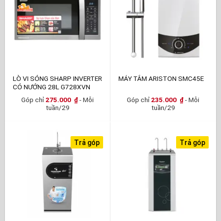
LÒ VI SÓNG SHARP INVERTER
MÁY TẮM ARISTON SMC45E
CÓ NƯỚNG 28L G728XVN
Góp chỉ
275.000
₫
- Mỗi
Góp chỉ
235.000
₫
- Mỗi
tuần/29
tuần/29
Trả góp
Trả góp