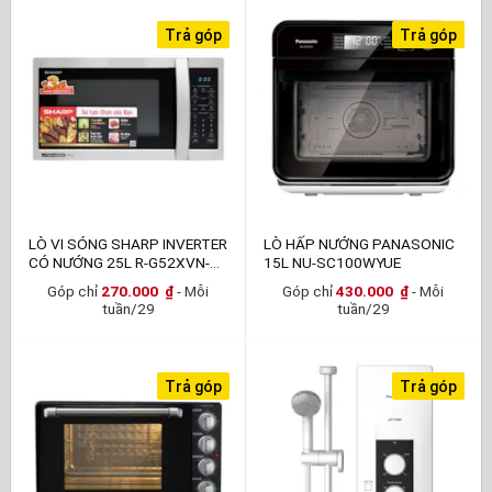
Trả góp
Trả góp
LÒ VI SÓNG SHARP INVERTER
LÒ HẤP NƯỚNG PANASONIC
CÓ NƯỚNG 25L R-G52XVN-
15L NU-SC100WYUE
ST
Góp chỉ
270.000
₫
- Mỗi
Góp chỉ
430.000
₫
- Mỗi
tuần/29
tuần/29
Trả góp
Trả góp