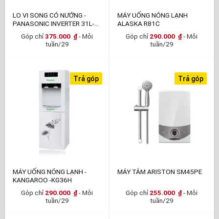
LO VI SONG CÓ NƯỚNG -
MÁY UỐNG NÓNG LẠNH
PANASONIC INVERTER 31L-
ALASKA R81C
GT65JBYUE
Góp chỉ
375.000
₫
- Mỗi
Góp chỉ
290.000
₫
- Mỗi
tuần/29
tuần/29
Trả góp
Trả góp
MÁY UỐNG NÓNG LẠNH -
MÁY TẮM ARISTON SM45PE
KANGAROO -KG36H
Góp chỉ
290.000
₫
- Mỗi
Góp chỉ
255.000
₫
- Mỗi
tuần/29
tuần/29