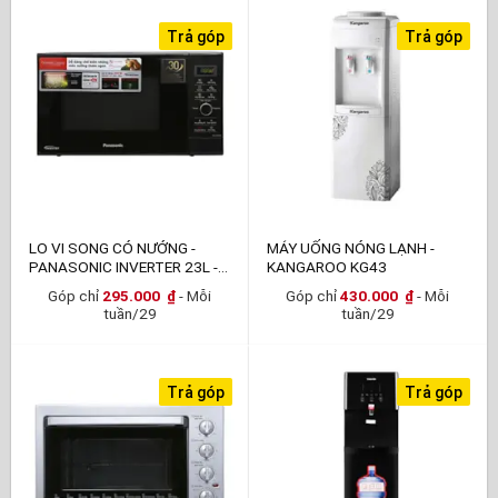
Trả góp
Trả góp
LO VI SONG CÓ NƯỚNG -
MÁY UỐNG NÓNG LẠNH -
PANASONIC INVERTER 23L -
KANGAROO KG43
GD37HBYUE
Góp chỉ
295.000
₫
- Mỗi
Góp chỉ
430.000
₫
- Mỗi
tuần/29
tuần/29
Trả góp
Trả góp