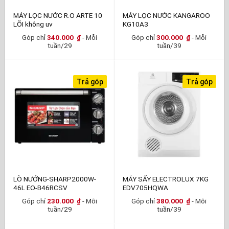
MÁY LỌC NƯỚC R.O ARTE 10
MÁY LỌC NƯỚC KANGAROO
LÕI không uv
KG10A3
Góp chỉ
340.000
₫
- Mỗi
Góp chỉ
300.000
₫
- Mỗi
tuần/29
tuần/39
Trả góp
Trả góp
LÒ NƯỚNG-SHARP2000W-
MÁY SẤY ELECTROLUX 7KG
46L EO-B46RCSV
EDV705HQWA
Góp chỉ
230.000
₫
- Mỗi
Góp chỉ
380.000
₫
- Mỗi
tuần/29
tuần/39