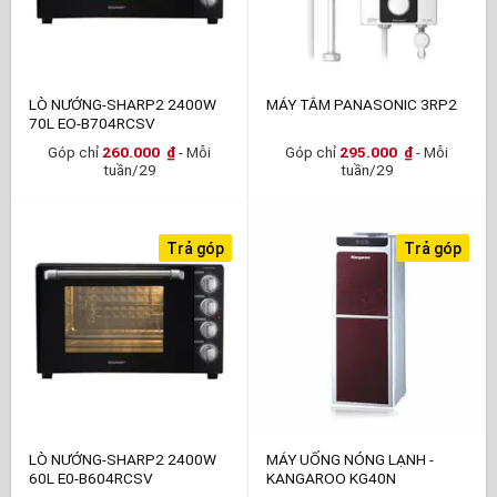
LÒ NƯỚNG-SHARP2 2400W
MÁY TẮM PANASONIC 3RP2
70L EO-B704RCSV
Góp chỉ
260.000
₫
- Mỗi
Góp chỉ
295.000
₫
- Mỗi
tuần/29
tuần/29
Trả góp
Trả góp
LÒ NƯỚNG-SHARP2 2400W
MÁY UỐNG NÓNG LẠNH -
60L E0-B604RCSV
KANGAROO KG40N