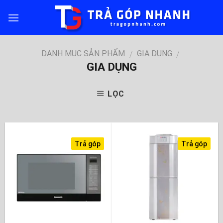
Skip
to
content
DANH MỤC SẢN PHẨM
GIA DỤNG
/
/
GIA DỤNG
LỌC
Trả góp
Trả góp