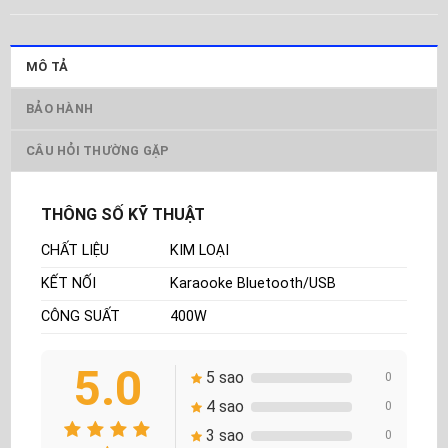
MÔ TẢ
BẢO HÀNH
CÂU HỎI THƯỜNG GẶP
THÔNG SỐ KỸ THUẬT
CHẤT LIỆU
KIM LOẠI
KẾT NỐI
Karaooke Bluetooth/USB
CÔNG SUẤT
400W
5.0
5 sao
0
4 sao
0
3 sao
0