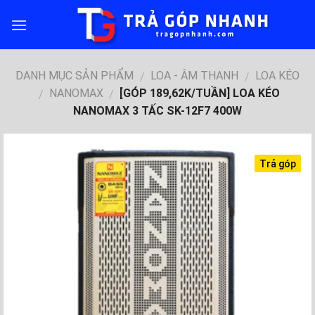
Skip
to
content
DANH MỤC SẢN PHẨM
LOA - ÂM THANH
LOA KÉO
/
/
NANOMAX
[GÓP 189,62K/TUẦN] LOA KÉO
/
/
NANOMAX 3 TẤC SK-12F7 400W
Trả góp