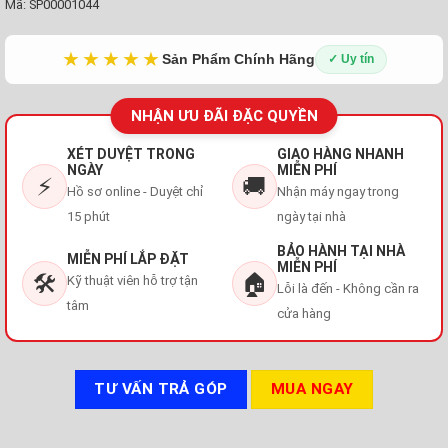
Mã:
SP00001044
★★★★★
Sản Phẩm Chính Hãng
✓ Uy tín
NHẬN ƯU ĐÃI ĐẶC QUYỀN
XÉT DUYỆT TRONG
GIAO HÀNG NHANH
NGÀY
MIỄN PHÍ
⚡
🚚
Hồ sơ online - Duyệt chỉ
Nhận máy ngay trong
15 phút
ngày tại nhà
BẢO HÀNH TẠI NHÀ
MIỄN PHÍ LẮP ĐẶT
MIỄN PHÍ
🛠️
🏠
Kỹ thuật viên hỗ trợ tận
Lỗi là đến - Không cần ra
tâm
cửa hàng
TƯ VẤN TRẢ GÓP
MUA NGAY