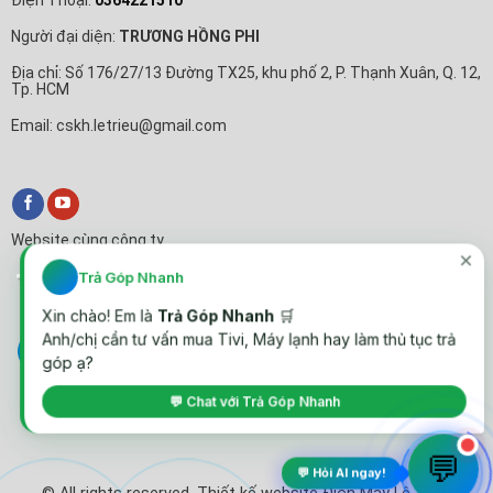
Người đại diện:
TRƯƠNG HỒNG PHI
Địa chỉ: Số 176/27/13 Đường TX25, khu phố 2, P. Thạnh Xuân, Q. 12,
Tp. HCM
Email: cskh.letrieu@gmail.com
Website cùng công ty
✕
Trả Góp Nhanh
Xin chào! Em là
Trả Góp Nhanh
🛒
Anh/chị cần tư vấn mua Tivi, Máy lạnh hay làm thủ tục trả
góp ạ?
💬 Chat với Trả Góp Nhanh
💬
💬 Hỏi AI ngay!