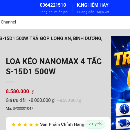
0364221510
K.NGHIỆM HAY
Tổng đài miễn phí
Hướng dẫn - Mẹo vặt
 Channel
-15D1 500W TRẢ GÓP LONG AN, BÌNH DƯƠNG,
LOA KÉO NANOMAX 4 TẤC
S-15D1 500W
8.580.000
₫
Giá ưu đãi:
~8.000.000 ₫
~8.580.000 ₫
Mã:
SP00001047
★★★★★
Sản Phẩm Chính Hãng
✓ Uy tín