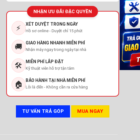
NHẬN ƯU ĐÃI ĐẶC QUYỀN
XÉT DUYỆT TRONG NGÀY
⚡
Hồ sơ online - Duyệt chỉ 15 phút
GIAO HÀNG NHANH MIỄN PHÍ
🚚
Nhận máy ngay trong ngày tại nhà
MIỄN PHÍ LẮP ĐẶT
🛠️
Kỹ thuật viên hỗ trợ tận tâm
BẢO HÀNH TẠI NHÀ MIỄN PHÍ
🏠
Lỗi là đến - Không cần ra cửa hàng
TƯ VẤN TRẢ GÓP
MUA NGAY