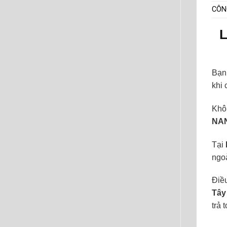
CÔN
L
Bạn 
khi 
Khô
NAN
Tại
ngoà
Điề
Tây
trả 