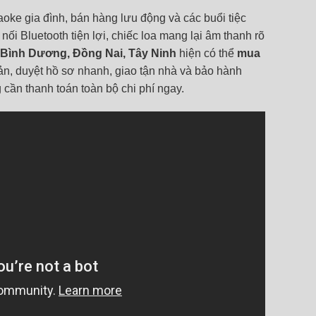
aoke gia đình, bán hàng lưu động và các buổi tiệc
i Bluetooth tiện lợi, chiếc loa mang lại âm thanh rõ
 Bình Dương, Đồng Nai, Tây Ninh
hiện có thể
mua
n, duyệt hồ sơ nhanh, giao tận nhà và bảo hành
ần thanh toán toàn bộ chi phí ngay.