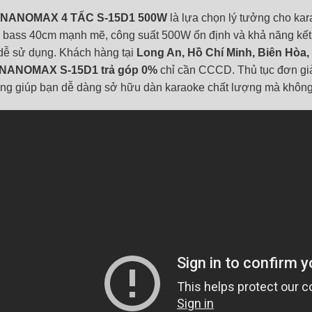
NANOMAX 4 TẤC S-15D1 500W
là lựa chọn lý tưởng cho kar
 bass 40cm mạnh mẽ, công suất 500W ổn định và khả năng kết nố
dễ sử dụng. Khách hàng tại
Long An, Hồ Chí Minh, Biên Hòa,
 NANOMAX S-15D1 trả góp 0%
chỉ cần CCCD. Thủ tục đơn giả
ng giúp bạn dễ dàng sở hữu dàn karaoke chất lượng mà không c