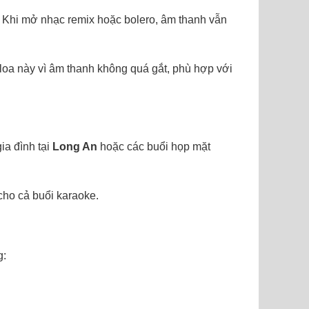
 Khi mở nhạc remix hoặc bolero, âm thanh vẫn
loa này vì âm thanh không quá gắt, phù hợp với
gia đình tại
Long An
hoặc các buổi họp mặt
 cho cả buổi karaoke.
g: