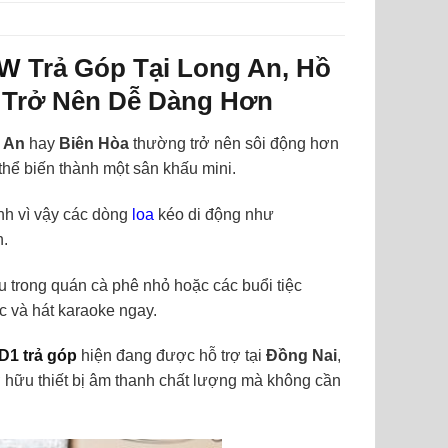
0W
Trả Góp Tại Long An, Hồ
h Trở Nên Dễ Dàng Hơn
 An
hay
Biên Hòa
thường trở nên sôi động hơn
hể biến thành một sân khấu mini.
nh vì vậy các dòng
loa
kéo di động như
n.
ều trong quán cà phê nhỏ hoặc các buổi tiệc
ạc và hát karaoke ngay.
1 trả góp
hiện đang được hỗ trợ tại
Đồng Nai
,
 hữu thiết bị âm thanh chất lượng mà không cần