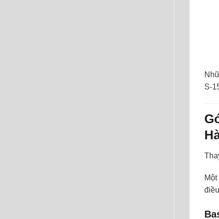
Nhữn
S-15
Gó
Hà
Thay
Một 
điều
Bas