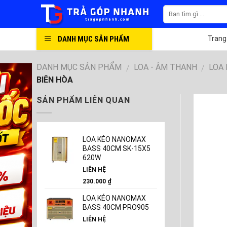
Skip
to
content
DANH MỤC SẢN PHẨM
Trang
DANH MỤC SẢN PHẨM
LOA - ÂM THANH
LOA
/
/
BIÊN HÒA
SẢN PHẨM LIÊN QUAN
LOA KÉO NANOMAX
BASS 40CM SK-15X5
620W
LIÊN HỆ
230.000
₫
LOA KÉO NANOMAX
BASS 40CM PRO905
LIÊN HỆ