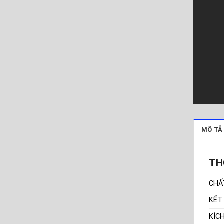
MÔ TẢ
TH
CHẤ
KẾT
KÍC