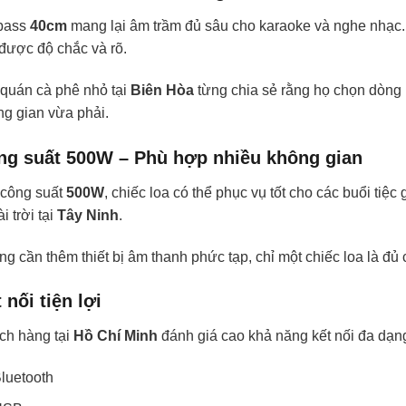
bass
40cm
mang lại âm trầm đủ sâu cho karaoke và nghe nhạc.
được độ chắc và rõ.
 quán cà phê nhỏ tại
Biên Hòa
từng chia sẻ rằng họ chọn dòng 
g gian vừa phải.
ng suất 500W – Phù hợp nhiều không gian
 công suất
500W
, chiếc loa có thể phục vụ tốt cho các buổi tiệc 
i trời tại
Tây Ninh
.
g cần thêm thiết bị âm thanh phức tạp, chỉ một chiếc loa là đủ
 nối tiện lợi
ch hàng tại
Hồ Chí Minh
đánh giá cao khả năng kết nối đa dạn
luetooth