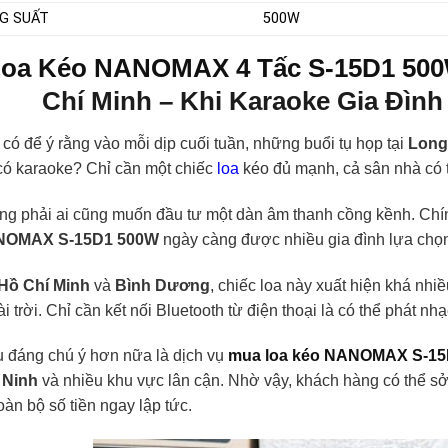
G SUẤT
500W
oa Kéo NANOMAX 4 Tấc S-15D1 50
Chí Minh – Khi Karaoke Gia Đìn
có để ý rằng vào mỗi dịp cuối tuần, những buổi tụ họp tại
Long
có karaoke? Chỉ cần một chiếc
loa
kéo đủ mạnh, cả sân nhà có t
ng phải ai cũng muốn đầu tư một dàn âm thanh cồng kềnh. Chí
OMAX S-15D1 500W
ngày càng được nhiều gia đình lựa chọ
Hồ Chí Minh
và
Bình Dương
, chiếc loa này xuất hiện khá nhi
i trời. Chỉ cần kết nối Bluetooth từ điện thoại là có thể phát nh
u đáng chú ý hơn nữa là dịch vụ
mua loa kéo NANOMAX S-15D
 Ninh
và nhiều khu vực lân cận. Nhờ vậy, khách hàng có thể sở
toàn bộ số tiền ngay lập tức.