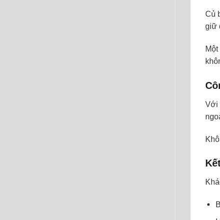
Củ 
giữ 
Một
khôn
Cô
Với
ngoà
Khôn
Kết
Khá
B