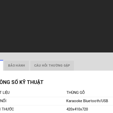
BẢO HÀNH
CÂU HỎI THƯỜNG GẶP
ÔNG SỐ KỸ THUẬT
T LIỆU
THÙNG GỖ
 NỐI
Karaooke Bluetooth/USB
H THƯỚC
420x410x720