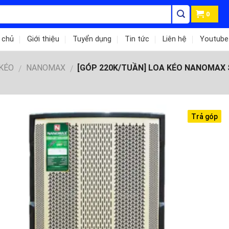
0
 chủ
Giới thiệu
Tuyển dụng
Tin tức
Liên hệ
Youtube
 KÉO
NANOMAX
[GÓP 220K/TUẦN] LOA KÉO NANOMAX S
/
/
Trả góp