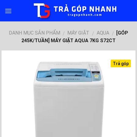
Skip
to
content
DANH MỤC SẢN PHẨM
MÁY GIẶT
AQUA
[GÓP
/
/
/
245K/TUẦN] MÁY GIẶT AQUA 7KG S72CT
Trả góp