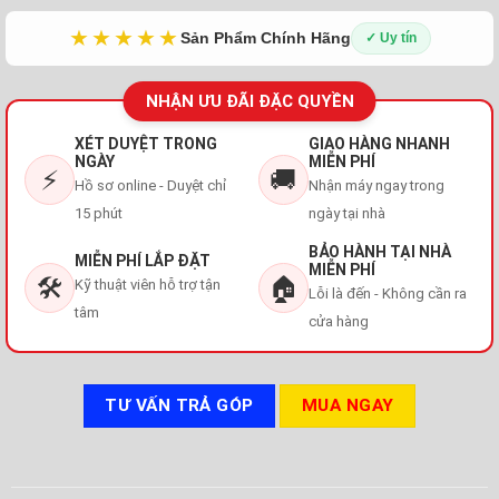
★★★★★
Sản Phẩm Chính Hãng
✓ Uy tín
NHẬN ƯU ĐÃI ĐẶC QUYỀN
XÉT DUYỆT TRONG
GIAO HÀNG NHANH
NGÀY
MIỄN PHÍ
⚡
🚚
Hồ sơ online - Duyệt chỉ
Nhận máy ngay trong
15 phút
ngày tại nhà
BẢO HÀNH TẠI NHÀ
MIỄN PHÍ LẮP ĐẶT
MIỄN PHÍ
🛠️
🏠
Kỹ thuật viên hỗ trợ tận
Lỗi là đến - Không cần ra
tâm
cửa hàng
TƯ VẤN TRẢ GÓP
MUA NGAY