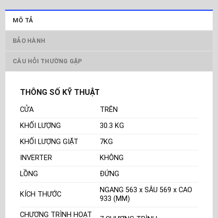
MÔ TẢ
BẢO HÀNH
CÂU HỎI THƯỜNG GẶP
THÔNG SỐ KỸ THUẬT
CỬA
TRÊN
KHỐI LƯỢNG
30.3 KG
KHỐI LƯỢNG GIẶT
7KG
INVERTER
KHÔNG
LỒNG
ĐỨNG
NGANG 563 x SÂU 569 x CAO
KÍCH THƯỚC
933 (MM)
CHƯƠNG TRÌNH HOẠT