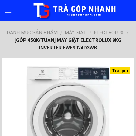
Skip
to
content
DANH MỤC SẢN PHẨM
MÁY GIẶT
ELECTROLUX
/
/
/
[GÓP 450K/TUẦN] MÁY GIẶT ELECTROLUX 9KG
INVERTER EWF9024D3WB
Trả góp