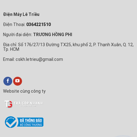
Điện Máy Lê Triều
Điện Thoại:
0364221510
Người đại diện:
TRƯƠNG HỒNG PHI
Địa chỉ: Số 176/27/13 Đường TX25, khu phố 2, P. Thạnh Xuân, Q. 12,
Tp. HCM
Email: cskh.letrieu@gmail.com
Website cùng công ty
✕
Trả Góp Nhanh
Xin chào! Em là
Trả Góp Nhanh
🛒
Anh/chị cần tư vấn mua Tivi, Máy lạnh hay làm thủ tục trả
góp ạ?