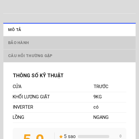
MÔ TẢ
BẢO HÀNH
CÂU HỎI THƯỜNG GẶP
THÔNG SỐ KỸ THUẬT
CỬA
TRƯỚC
KHỐI LƯỢNG GIẶT
9KG
INVERTER
có
LỒNG
NGANG
5 sao
0