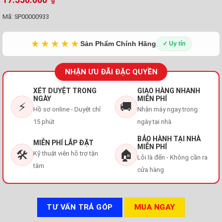
₫
Mã:
SP00000933
★★★★★
Sản Phẩm Chính Hãng
✓ Uy tín
NHẬN ƯU ĐÃI ĐẶC QUYỀN
XÉT DUYỆT TRONG
GIAO HÀNG NHANH
NGÀY
MIỄN PHÍ
⚡
🚚
Hồ sơ online - Duyệt chỉ
Nhận máy ngay trong
15 phút
ngày tại nhà
BẢO HÀNH TẠI NHÀ
MIỄN PHÍ LẮP ĐẶT
MIỄN PHÍ
🛠️
🏠
Kỹ thuật viên hỗ trợ tận
Lỗi là đến - Không cần ra
tâm
cửa hàng
TƯ VẤN TRẢ GÓP
MUA NGAY