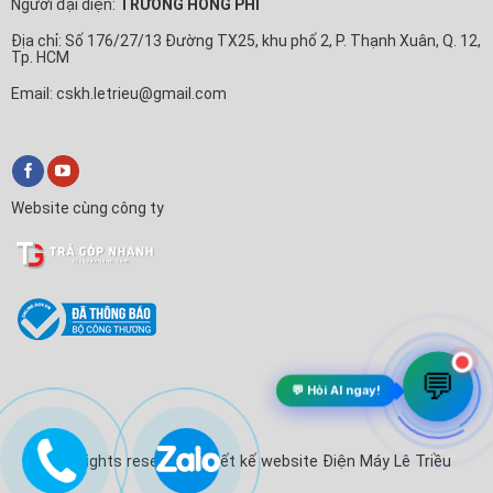
Người đại diện:
TRƯƠNG HỒNG PHI
Địa chỉ: Số 176/27/13 Đường TX25, khu phố 2, P. Thạnh Xuân, Q. 12,
Tp. HCM
Email: cskh.letrieu@gmail.com
Website cùng công ty
💬
💬 Hỏi AI ngay!
© All rights reserved. Thiết kế website Điện Máy Lê Triều