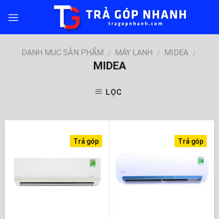
Skip
to
content
DANH MỤC SẢN PHẨM
MÁY LẠNH
MIDEA
/
/
/
MIDEA
LỌC
Trả góp
Trả góp