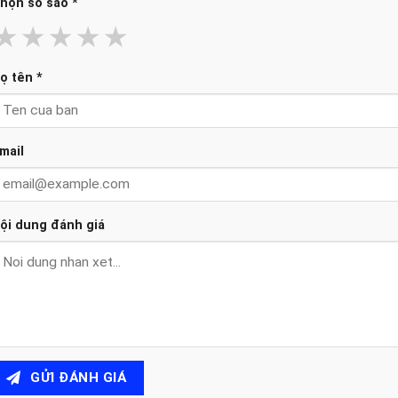
họn số sao
*
★
★
★
★
★
ọ tên
*
mail
ội dung đánh giá
GỬI ĐÁNH GIÁ