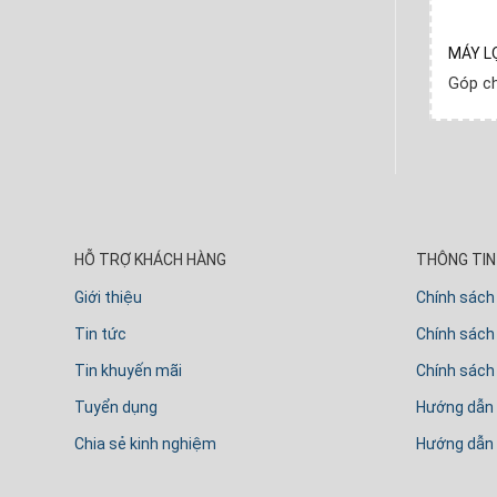
OI
Máy lọc nước Ro Arte 9 LÕI
MÁY L
ần
Góp chỉ
360.000
₫
- Mỗi tuần
Góp c
HỖ TRỢ KHÁCH HÀNG
THÔNG TIN 
Giới thiệu
Chính sách
Tin tức
Chính sách 
Tin khuyến mãi
Chính sách
Tuyển dụng
Hướng dẫn
Chia sẻ kinh nghiệm
Hướng dẫn 