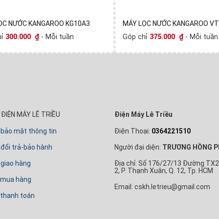
ỌC NƯỚC KANGAROO KG10A3
MÁY LỌC NƯỚC KANGAROO VT
hỉ
300.000
₫
- Mỗi tuần
Góp chỉ
375.000
₫
- Mỗi tuần
ĐIỆN MÁY LÊ TRIỀU
Điện Máy Lê Triều
 bảo mật thông tin
Điện Thoại:
0364221510
đổi trả-bảo hành
Người đại diện:
TRƯƠNG HỒNG P
 giao hàng
Địa chỉ: Số 176/27/13 Đường TX2
2, P. Thạnh Xuân, Q. 12, Tp. HCM
 mua hàng
Email: cskh.letrieu@gmail.com
thanh toán