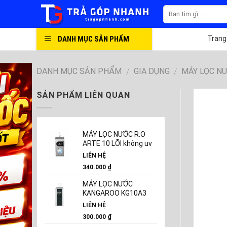
Skip
to
content
DANH MỤC SẢN PHẨM
Trang
DANH MỤC SẢN PHẨM
GIA DỤNG
MÁY LỌC N
/
/
SẢN PHẨM LIÊN QUAN
MÁY LỌC NƯỚC R.O
ARTE 10 LÕI không uv
LIÊN HỆ
340.000
₫
MÁY LỌC NƯỚC
KANGAROO KG10A3
LIÊN HỆ
300.000
₫