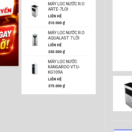
MÁY LỌC NƯỚC R.O
ARTE-7LOI
LIÊN HỆ
310.000
₫
MÁY LỌC NƯỚC R.O
AQUALAST 7 LÕI
LIÊN HỆ
330.000
₫
MÁY LỌC NƯỚC
KANGAROO VTU-
KG109A
LIÊN HỆ
375.000
₫