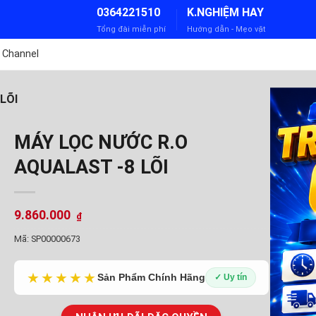
0364221510
K.NGHIỆM HAY
Tổng đài miễn phí
Hướng dẫn - Mẹo vặt
 Channel
LÕI
MÁY LỌC NƯỚC R.O
AQUALAST -8 LÕI
9.860.000
₫
Mã:
SP00000673
★★★★★
Sản Phẩm Chính Hãng
✓ Uy tín