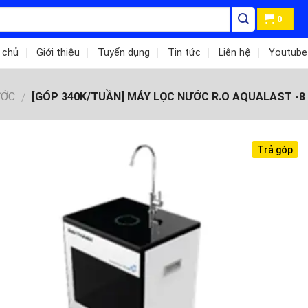
0
 chủ
Giới thiệu
Tuyển dụng
Tin tức
Liên hệ
Youtube
ƯỚC
[GÓP 340K/TUẦN] MÁY LỌC NƯỚC R.O AQUALAST -8 
/
Trả góp