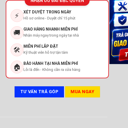
NHẬN ƯU ĐÃI ĐẶC QUYỀN
XÉT DUYỆT TRONG NGÀY
⚡
Hồ sơ online - Duyệt chỉ 15 phút
GIAO HÀNG NHANH MIỄN PHÍ
🚚
Nhận máy ngay trong ngày tại nhà
MIỄN PHÍ LẮP ĐẶT
🛠️
Kỹ thuật viên hỗ trợ tận tâm
BẢO HÀNH TẠI NHÀ MIỄN PHÍ
🏠
Lỗi là đến - Không cần ra cửa hàng
TƯ VẤN TRẢ GÓP
MUA NGAY