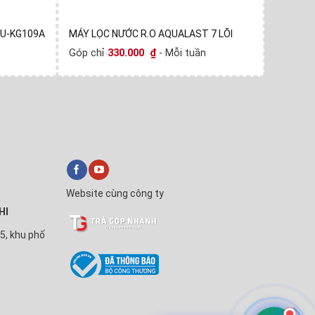
U-KG109A
MÁY LỌC NƯỚC R.O AQUALAST 7 LÕI
Máy lọc 
Góp chỉ
330.000
₫
- Mỗi tuần
Góp chỉ
Website cùng công ty
HI
5, khu phố