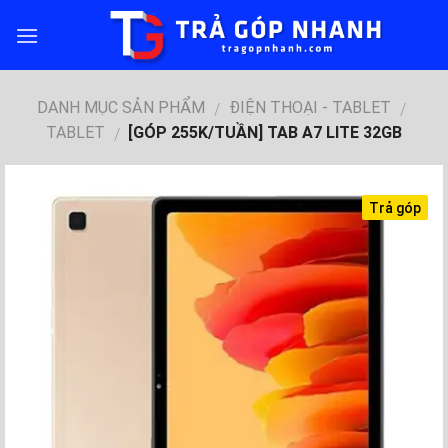
Skip
to
content
DANH MỤC SẢN PHẨM
ĐIỆN THOẠI - TABLET
/
/
TABLET
[GÓP 255K/TUẦN] TAB A7 LITE 32GB
/
Trả góp