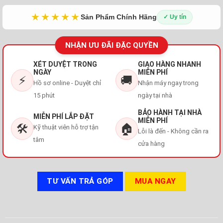
★★★★★
Sản Phẩm Chính Hãng
✓ Uy tín
NHẬN ƯU ĐÃI ĐẶC QUYỀN
XÉT DUYỆT TRONG
GIAO HÀNG NHANH
NGÀY
MIỄN PHÍ
⚡
🚚
Hồ sơ online - Duyệt chỉ
Nhận máy ngay trong
15 phút
ngày tại nhà
BẢO HÀNH TẠI NHÀ
MIỄN PHÍ LẮP ĐẶT
MIỄN PHÍ
🛠️
🏠
Kỹ thuật viên hỗ trợ tận
Lỗi là đến - Không cần ra
tâm
cửa hàng
TƯ VẤN TRẢ GÓP
MUA NGAY