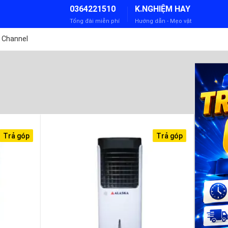
0364221510
K.NGHIỆM HAY
Tổng đài miễn phí
Hướng dẫn - Mẹo vặt
 Channel
Trả góp
Trả góp