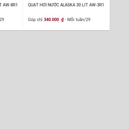
T AW-8R1
QUẠT HƠI NƯỚC ALASKA 30 LIT AW-3R1
29
Góp chỉ
340.000
₫
- Mỗi tuần/29