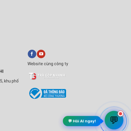
Website cùng công ty
HI
5, khu phố
💬
💬 Hỏi AI ngay!