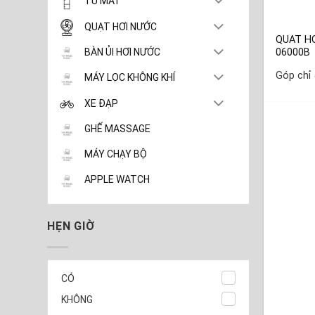
TỦ MÁT
QUẠT HƠI NƯỚC
QUAT HƠ
BÀN ỦI HƠI NƯỚC
06000B
Góp chỉ
MÁY LỌC KHÔNG KHÍ
XE ĐẠP
GHẾ MASSAGE
MÁY CHẠY BỘ
APPLE WATCH
HẸN GIỜ
CÓ
KHÔNG