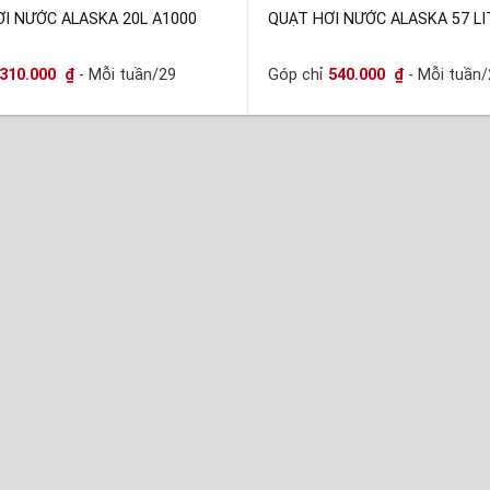
I NƯỚC ALASKA 20L A1000
QUẠT HƠI NƯỚC ALASKA 57 LI
310.000
₫
- Mỗi tuần/29
Góp chỉ
540.000
₫
- Mỗi tuần/