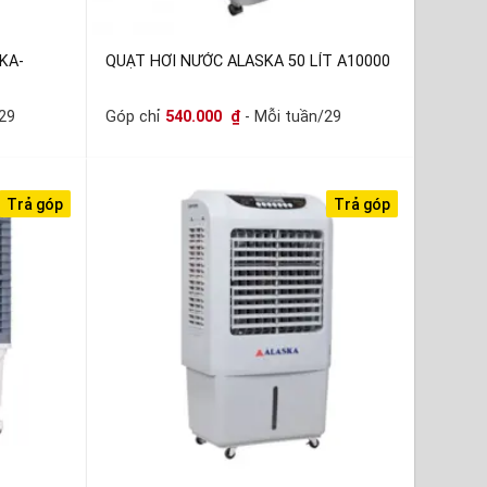
KA-
QUẠT HƠI NƯỚC ALASKA 50 LÍT A10000
29
Góp chỉ
540.000
₫
- Mỗi tuần/29
Trả góp
Trả góp