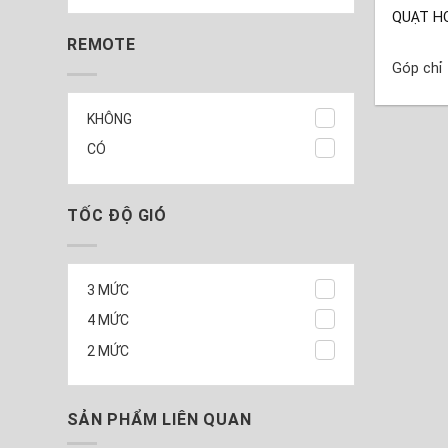
QUẠT HƠ
REMOTE
Góp chỉ
KHÔNG
CÓ
TỐC ĐỘ GIÓ
3 MỨC
4 MỨC
2 MỨC
SẢN PHẨM LIÊN QUAN