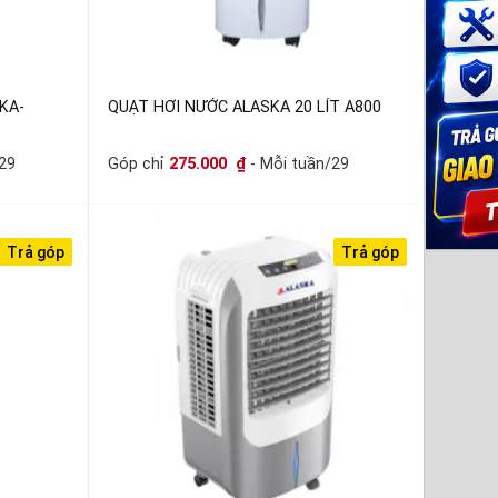
KA-
QUẠT HƠI NƯỚC ALASKA 20 LÍT A800
29
Góp chỉ
275.000
₫
- Mỗi tuần/29
Trả góp
Trả góp