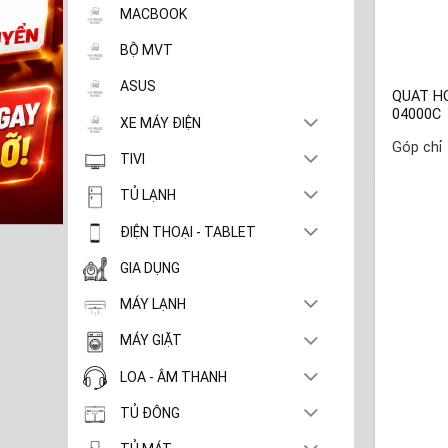
MACBOOK
BỘ MVT
ASUS
QUAT HƠ
04000C
XE MÁY ĐIỆN
Góp chỉ
TIVI
TỦ LẠNH
ĐIỆN THOẠI - TABLET
GIA DỤNG
MÁY LẠNH
MÁY GIẶT
LOA - ÂM THANH
TỦ ĐÔNG