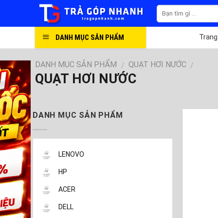
Skip
to
content
DANH MỤC SẢN PHẨM
Trang
DANH MỤC SẢN PHẨM
QUẠT HƠI NƯỚC
/
/
QUẠT HƠI NƯỚC
DANH MỤC SẢN PHẨM
LENOVO
HP
ACER
DELL