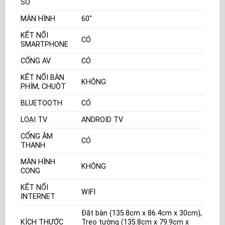
SỐ
MÀN HÌNH
60"
KẾT NỐI
CÓ
SMARTPHONE
CỔNG AV
CÓ
KẾT NỐI BÀN
KHÔNG
PHÍM, CHUỘT
BLUETOOTH
CÓ
LOẠI TV
ANDROID TV
CỔNG ÂM
CÓ
THANH
MÀN HÌNH
KHÔNG
CONG
KẾT NỐI
WIFI
INTERNET
Đặt bàn (135.8cm x 86.4cm x 30cm),
KÍCH THƯỚC
Treo tường (135.8cm x 79.9cm x