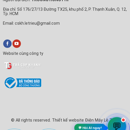
Địa chỉ: Số 176/27/13 Đường TX25, khu phố 2, P. Thạnh Xuân, Q. 12,
Tp. HCM
Email: cskh.letrieu@gmail.com
Website cùng công ty
✕
Trả Góp Nhanh
Xin chào! Em là
Trả Góp Nhanh
🛒
Anh/chị cần tư vấn mua Tivi, Máy lạnh hay làm thủ tục trả
góp ạ?
💬 Chat với Trả Góp Nhanh
© All rights reserved. Thiết kế website Điện Máy Lê Triều
💬
💬 Hỏi AI ngay!