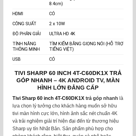
8.4cm)
HDMI
CÓ
CÔNG SUẤT
2 x 10W
ĐỘ PHÂN GIẢI
ULTRA HD 4K
TÍNH NĂNG
TÌM KIẾM BẰNG GIỌNG NÓI (HỖ TRỢ
THÔNG MINH
TIẾNG VIỆT)
USB
CÓ
TIVI SHARP 60 INCH 4T-C60DK1X
TRẢ
GÓP NHANH
– 4K ANDROID TV, MÀN
HÌNH LỚN ĐẲNG CẤP
Tivi Sharp 60 inch 4T-C60DK1X
trả góp nhanh
là
lựa chọn lý tưởng cho khách hàng muốn sở hữu
tivi màn hình cực lớn, hình ảnh sắc nét chuẩn 4K
và trải nghiệm giải trí hiện đại đến từ thương hiệu
Sharp uy tín Nhật Bản. Sản phẩm phù hợp cho