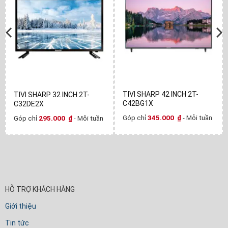
TIVI SHARP 42 INCH 2T-
TIVI SHARP 32 INCH 2T-
C42BG1X
C32DE2X
Góp chỉ
345.000
₫
- Mỗi tuần
Góp chỉ
295.000
₫
- Mỗi tuần
HỖ TRỢ KHÁCH HÀNG
Giới thiệu
Tin tức