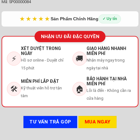
Mã:
SP00000084
★★★★★
Sản Phẩm Chính Hãng
✓ Uy tín
NHẬN ƯU ĐÃI ĐẶC QUYỀN
XÉT DUYỆT TRONG
GIAO HÀNG NHANH
NGÀY
MIỄN PHÍ
⚡
🚚
Hồ sơ online - Duyệt chỉ
Nhận máy ngay trong
15 phút
ngày tại nhà
BẢO HÀNH TẠI NHÀ
MIỄN PHÍ LẮP ĐẶT
MIỄN PHÍ
🛠️
🏠
Kỹ thuật viên hỗ trợ tận
Lỗi là đến - Không cần ra
tâm
cửa hàng
TƯ VẤN TRẢ GÓP
MUA NGAY