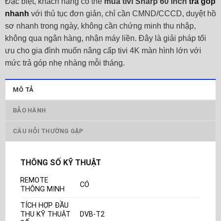
Đặc biệt, khách hàng có thể
mua tivi Sharp 60 inch
trả góp
nhanh
với thủ tục đơn giản, chỉ cần CMND/CCCD, duyệt hồ
sơ nhanh trong ngày, không cần chứng minh thu nhập,
không qua ngân hàng, nhận máy liền. Đây là giải pháp tối
ưu cho gia đình muốn nâng cấp tivi 4K màn hình lớn với
mức trả góp nhẹ nhàng mỗi tháng.
MÔ TẢ
BẢO HÀNH
CÂU HỎI THƯỜNG GẶP
THÔNG SỐ KỸ THUẬT
REMOTE
CÓ
THÔNG MINH
TÍCH HỢP ĐẦU
THU KỸ THUẬT
DVB-T2