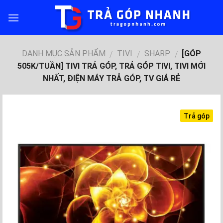
Skip
to
content
DANH MỤC SẢN PHẨM
TIVI
SHARP
[GÓP
/
/
/
505K/TUẦN] TIVI TRẢ GÓP, TRẢ GÓP TIVI, TIVI MỚI
NHẤT, ĐIỆN MÁY TRẢ GÓP, TV GIÁ RẺ
Trả góp