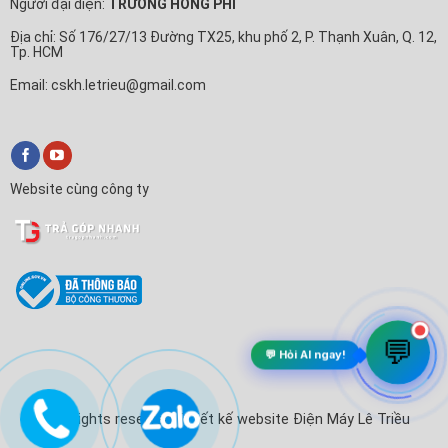
Người đại diện:
TRƯƠNG HỒNG PHI
Địa chỉ: Số 176/27/13 Đường TX25, khu phố 2, P. Thạnh Xuân, Q. 12,
Tp. HCM
Email: cskh.letrieu@gmail.com
Website cùng công ty
💬
💬 Hỏi AI ngay!
© All rights reserved. Thiết kế website Điện Máy Lê Triều