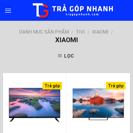
Skip
to
content
DANH MỤC SẢN PHẨM
TIVI
XIAOMI
/
/
/
XIAOMI
LỌC
Trả góp
Trả góp