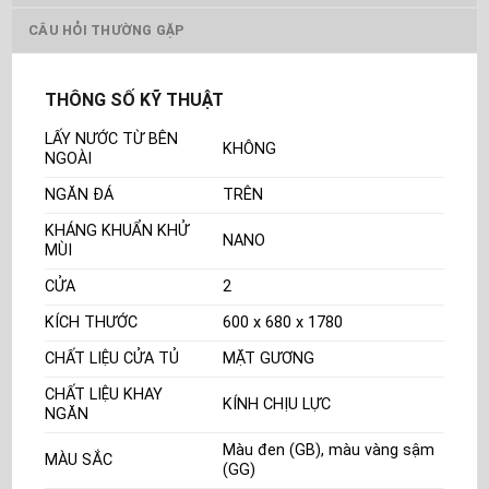
CÂU HỎI THƯỜNG GẶP
THÔNG SỐ KỸ THUẬT
LẤY NƯỚC TỪ BÊN
KHÔNG
NGOÀI
NGĂN ĐÁ
TRÊN
KHÁNG KHUẨN KHỬ
NANO
MÙI
CỬA
2
KÍCH THƯỚC
600 x 680 x 1780
CHẤT LIỆU CỬA TỦ
MẶT GƯƠNG
CHẤT LIỆU KHAY
KÍNH CHỊU LỰC
NGĂN
Màu đen (GB), màu vàng sậm
MÀU SẮC
(GG)