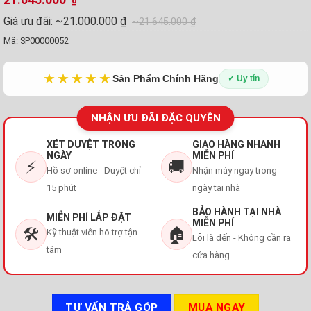
₫
Giá ưu đãi:
~21.000.000 ₫
~21.645.000 ₫
Mã:
SP00000052
★★★★★
Sản Phẩm Chính Hãng
✓ Uy tín
NHẬN ƯU ĐÃI ĐẶC QUYỀN
XÉT DUYỆT TRONG
GIAO HÀNG NHANH
NGÀY
MIỄN PHÍ
⚡
🚚
Hồ sơ online - Duyệt chỉ
Nhận máy ngay trong
15 phút
ngày tại nhà
BẢO HÀNH TẠI NHÀ
MIỄN PHÍ LẮP ĐẶT
MIỄN PHÍ
🛠️
🏠
Kỹ thuật viên hỗ trợ tận
Lỗi là đến - Không cần ra
tâm
cửa hàng
TƯ VẤN TRẢ GÓP
MUA NGAY