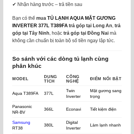
✔ Nhận hàng trước – trả tiền sau
Bạn có thể
mua
TỦ LẠNH AQUA MẶT GƯƠNG
INVERTER 377L T389FA
trả góp tại Long An
,
trả
góp tại Tây Ninh
, hoặc
trả góp tại Đồng Nai
mà
không cần chuẩn bị toàn bộ số tiền ngay lập tức.
So sánh với các dòng tủ lạnh cùng
phân khúc
DUNG
CÔNG
MODEL
ĐIỂM NỔI BẬT
TÍCH
NGHỆ
Twin
Mặt gương sang
Aqua T389FA
377L
Inverter
trọng
Panasonic
366L
Econavi
Tiết kiệm điện
NR-BV
Samsung
Digital
380L
Làm lạnh nhanh
RT38
Inverter