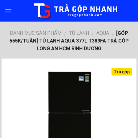
Skip
to
content
DANH MỤC SẢN PHẨM
TỦ LẠNH
AQUA
[GÓP
/
/
/
555K/TUẦN] TỦ LẠNH AQUA 377L T389FA TRẢ GÓP
LONG AN HCM BÌNH DƯƠNG
Trả góp