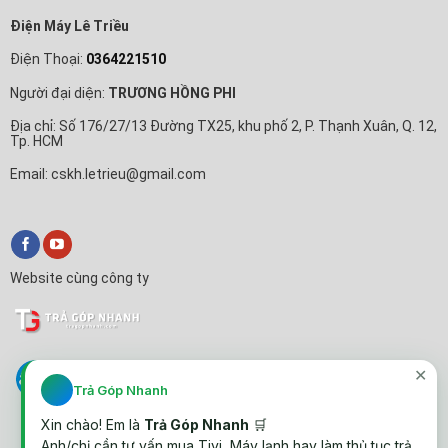
Điện Máy Lê Triều
Điện Thoại:
0364221510
Người đại diện:
TRƯƠNG HỒNG PHI
Địa chỉ: Số 176/27/13 Đường TX25, khu phố 2, P. Thạnh Xuân, Q. 12,
Tp. HCM
Email: cskh.letrieu@gmail.com
Website cùng công ty
✕
Trả Góp Nhanh
Xin chào! Em là
Trả Góp Nhanh
🛒
Anh/chị cần tư vấn mua Tivi, Máy lạnh hay làm thủ tục trả