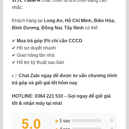
377L T389FA
chắc chắn là lựa chọn đáng cân
nhắc.
Khách hàng tại
Long An, Hồ Chí Minh, Biên Hòa,
Bình Dương, Đồng Nai, Tây Ninh
có thể:
✔
Mua trả góp 0% chỉ cần CCCD
✔ Hồ sơ duyệt nhanh
✔ Giao hàng tận nhà
✔ Hỗ trợ kỹ thuật sau bán
👉
Chat Zalo ngay để được tư vấn chương trình
trả góp và giữ giá tốt hôm nay.
HOTLINE: 0364 221 510 – Gọi ngay để giữ giá
tốt & nhận máy tại nhà!
5.0
5 sao
0
0