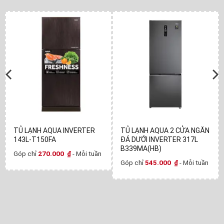
TỦ LẠNH AQUA INVERTER
TỦ LẠNH AQUA 2 CỬA NGĂN
143L-T150FA
ĐÁ DƯỚI INVERTER 317L
B339MA(HB)
Góp chỉ
270.000
₫
- Mỗi tuần
Góp chỉ
545.000
₫
- Mỗi tuần