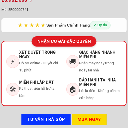
₫
Mã:
SP00000741
★★★★★
Sản Phẩm Chính Hãng
✓ Uy tín
NHẬN ƯU ĐÃI ĐẶC QUYỀN
XÉT DUYỆT TRONG
GIAO HÀNG NHANH
NGÀY
MIỄN PHÍ
⚡
🚚
Hồ sơ online - Duyệt chỉ
Nhận máy ngay trong
15 phút
ngày tại nhà
BẢO HÀNH TẠI NHÀ
MIỄN PHÍ LẮP ĐẶT
MIỄN PHÍ
🛠️
🏠
Kỹ thuật viên hỗ trợ tận
Lỗi là đến - Không cần ra
tâm
cửa hàng
TƯ VẤN TRẢ GÓP
MUA NGAY