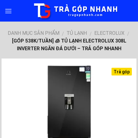
Skip
to
content
DANH MỤC SẢN PHẨM
TỦ LẠNH
ELECTROLUX
/
/
/
[GÓP 538K/TUẦN] 🧊 TỦ LẠNH ELECTROLUX 308L
INVERTER NGĂN ĐÁ DƯỚI – TRẢ GÓP NHANH
Trả góp