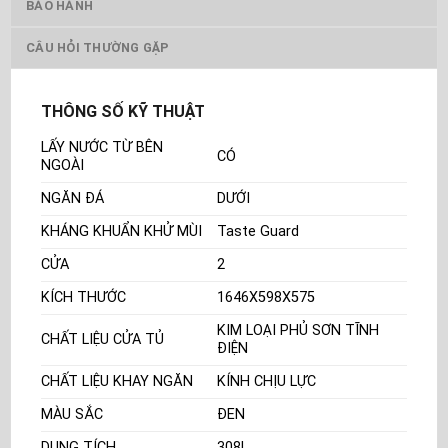
BẢO HÀNH
CÂU HỎI THƯỜNG GẶP
THÔNG SỐ KỸ THUẬT
LẤY NƯỚC TỪ BÊN
CÓ
NGOÀI
NGĂN ĐÁ
DƯỚI
KHÁNG KHUẨN KHỬ MÙI
Taste Guard
CỬA
2
KÍCH THƯỚC
1646X598X575
KIM LOẠI PHỦ SƠN TĨNH
CHẤT LIỆU CỬA TỦ
ĐIỆN
CHẤT LIỆU KHAY NGĂN
KÍNH CHỊU LỰC
MÀU SẮC
ĐEN
DUNG TÍCH
308L