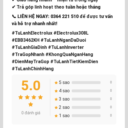
✔ Trả góp linh hoạt theo
tuần hoặc tháng
📞
LIÊN HỆ NGAY: 0364 221 510
để được
tư vấn
và hỗ trợ nhanh nhất!
#TuLanhElectrolux #Electrolux308L
#EBB3462KH #TuLanhNganDaDuoi
#TuLanhGiaDinh #TuLanhInverter
#TraGopNhanh #KhongQuaNganHang
#DienMayTraGop #TuLanhTietKiemDien
#TuLanhChinhHang
5.0
5 sao
0
4 sao
0
3 sao
0
2 sao
0
0 đánh giá
1 sao
0