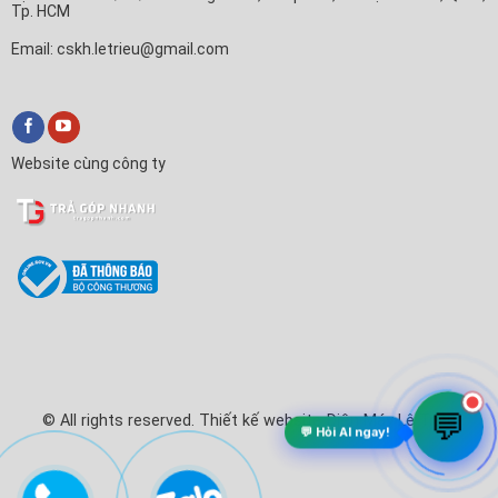
Tp. HCM
Email: cskh.letrieu@gmail.com
Website cùng công ty
✕
Trả Góp Nhanh
Xin chào! Em là
Trả Góp Nhanh
🛒
Anh/chị cần tư vấn mua Tivi, Máy lạnh hay làm thủ tục trả
góp ạ?
💬 Chat với Trả Góp Nhanh
💬
© All rights reserved. Thiết kế website Điện Máy Lê Triều
💬 Hỏi AI ngay!