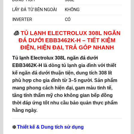
LẤY ĐÁ TỪ BÊN NGOÀI
KHÔNG
INVERTER
CÓ
🧊
TỦ LẠNH ELECTROLUX 308L NGĂN
ĐÁ DƯỚI
EBB3462K-H – TIẾT KIỆM
ĐIỆN, HIỆN ĐẠI,
TRẢ GÓP NHANH
Tủ lạnh Electrolux 308L ngăn đá dưới
EBB3462K-H
là dòng tủ lạnh gia đình với thiết
kế
ngăn đá dưới
thuận tiện, dung tích
308 lít
phù hợp cho
gia đình từ 3–5 người
. Sản phẩm
mang phong cách hiện đại, gam màu tinh tế,
tăng tính thẩm mỹ cho không gian bếp đồng
thời đáp ứng tốt nhu cầu bảo quản thực phẩm
hằng ngày.
❄️
Thiết kế & Dung tích sử dụng