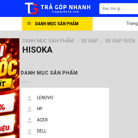
Skip
to
content
DANH MỤC SẢN PHẨM
Trang
DANH MỤC SẢN PHẨM
XE ĐẠP
XE ĐẠP ĐIỆN
/
/
HISOKA
DANH MỤC SẢN PHẨM
LENOVO
HP
ACER
DELL