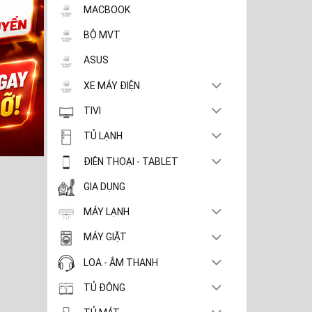
MACBOOK
BỘ MVT
ASUS
XE MÁY ĐIỆN
TIVI
TỦ LẠNH
ĐIỆN THOẠI - TABLET
GIA DỤNG
MÁY LẠNH
MÁY GIẶT
LOA - ÂM THANH
TỦ ĐÔNG