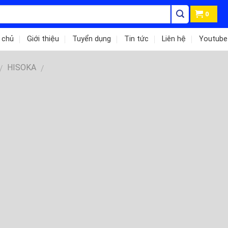
0
 chủ
Giới thiệu
Tuyển dụng
Tin tức
Liên hệ
Youtube
HISOKA
/
/