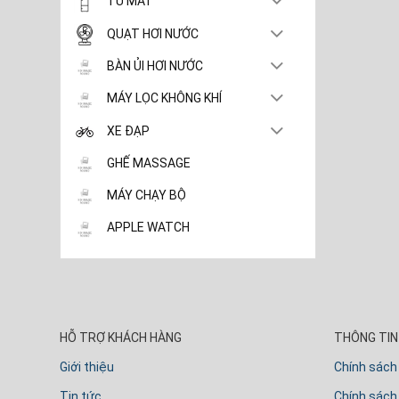
TỦ MÁT
QUẠT HƠI NƯỚC
BÀN ỦI HƠI NƯỚC
MÁY LỌC KHÔNG KHÍ
XE ĐẠP
GHẾ MASSAGE
MÁY CHẠY BỘ
APPLE WATCH
HỖ TRỢ KHÁCH HÀNG
THÔNG TIN 
Giới thiệu
Chính sách
Tin tức
Chính sách 