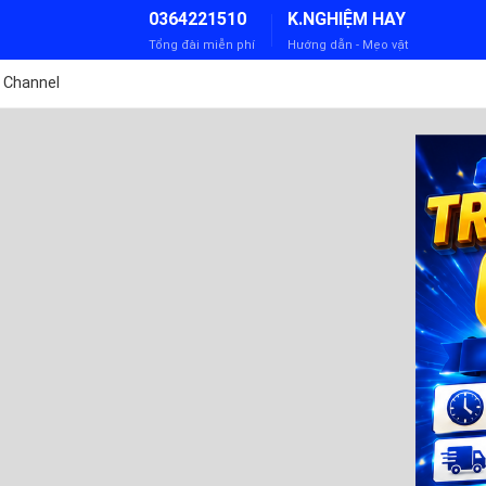
0364221510
K.NGHIỆM HAY
Tổng đài miễn phí
Hướng dẫn - Mẹo vặt
 Channel