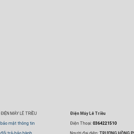
ĐIỆN MÁY LÊ TRIỀU
Điện Máy Lê Triều
 bảo mật thông tin
Điện Thoại:
0364221510
đổi trả-bảo hành
Người đại diện:
TRƯƠNG HỒNG P