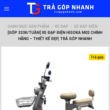
Skip
to
content
DANH MỤC SẢN PHẨM
XE ĐẠP
XE ĐẠP ĐIỆN
/
/
/
[GÓP 333K/TUẦN] XE ĐẠP ĐIỆN HISOKA M02 CHÍNH
HÃNG – THIẾT KẾ ĐẸP, TRẢ GÓP NHANH
Trả góp