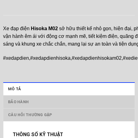
Xe đạp điện
Hisoka M02
sở hữu thiết kế nhỏ gọn, hiện đại, 
vận hành êm ái với động cơ mạnh mẽ, tiết kiệm điện, quãng đ
sáng và khung xe chắc chắn, mang lại sự an toàn và tiện dụn
#xedapdien,#xedapdienhisoka,#xedapdienhisokam02,#xedien
MÔ TẢ
BẢO HÀNH
CÂU HỎI THƯỜNG GẶP
THÔNG SỐ KỸ THUẬT