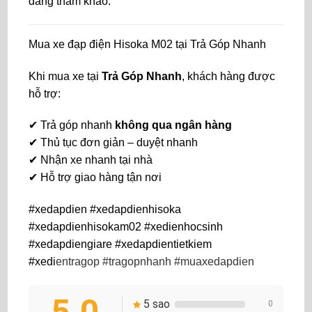
đáng tham khảo.
Mua xe đạp điện Hisoka M02 tại
Trả Góp Nhanh
Khi mua xe tại
Trả Góp Nhanh
, khách hàng được
hỗ trợ:
✔ Trả góp nhanh
không qua ngân hàng
✔ Thủ tục đơn giản – duyệt nhanh
✔ Nhận xe nhanh tại nhà
✔ Hỗ trợ giao hàng tận nơi
#xedapdien #xedapdienhisoka
#xedapdienhisokam02 #xedienhocsinh
#xedapdiengiare #xedapdientietkiem
#xedi
entragop #tragopnhanh #muaxedapdien
5.0
5 sao
0