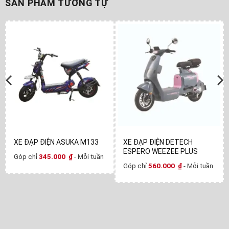
SẢN PHẨM TƯƠNG TỰ
XE ĐẠP ĐIỆN ASUKA M133
XE ĐẠP ĐIỆN DETECH
ESPERO WEEZEE PLUS
Góp chỉ
345.000
₫
- Mỗi tuần
Góp chỉ
560.000
₫
- Mỗi tuần