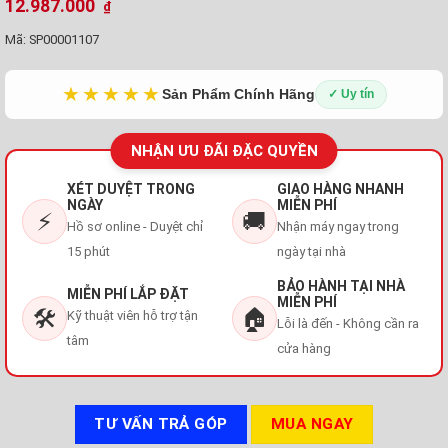
12.987.000
₫
Mã:
SP00001107
★★★★★
Sản Phẩm Chính Hãng
✓ Uy tín
NHẬN ƯU ĐÃI ĐẶC QUYỀN
XÉT DUYỆT TRONG
GIAO HÀNG NHANH
NGÀY
MIỄN PHÍ
⚡
🚚
Hồ sơ online - Duyệt chỉ
Nhận máy ngay trong
15 phút
ngày tại nhà
BẢO HÀNH TẠI NHÀ
MIỄN PHÍ LẮP ĐẶT
MIỄN PHÍ
🛠️
🏠
Kỹ thuật viên hỗ trợ tận
Lỗi là đến - Không cần ra
tâm
cửa hàng
TƯ VẤN TRẢ GÓP
MUA NGAY