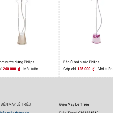
 hơi nước đứng Philips
Bàn ủi hơi nước Philips
hỉ
240.000
₫
- Mỗi tuần
Góp chỉ
125.000
₫
- Mỗi tuần
ĐIỆN MÁY LÊ TRIỀU
Điện Máy Lê Triều
 bảo mật thông tin
Điện Thoại:
0364221510