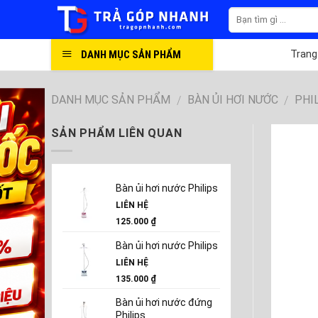
Skip
to
content
DANH MỤC SẢN PHẨM
Trang
DANH MỤC SẢN PHẨM
BÀN ỦI HƠI NƯỚC
PHI
/
/
SẢN PHẨM LIÊN QUAN
Bàn ủi hơi nước Philips
LIÊN HỆ
125.000
₫
Bàn ủi hơi nước Philips
LIÊN HỆ
135.000
₫
Bàn ủi hơi nước đứng
Philips