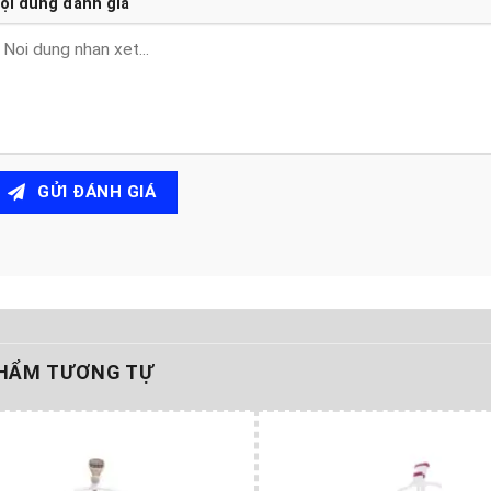
ội dung đánh giá
GỬI ĐÁNH GIÁ
HẨM TƯƠNG TỰ