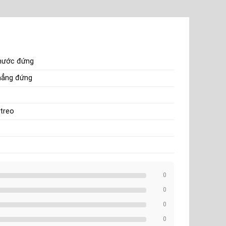
 nước đứng
hẳng đứng
 treo
0
0
0
0