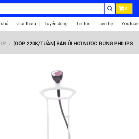
0
 chủ
Giới thiệu
Tuyển dụng
Tin tức
Liên hệ
Youtube
LIP
[GÓP 220K/TUẦN] BÀN ỦI HƠI NƯỚC ĐỨNG PHILIPS
/