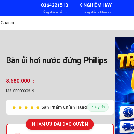
0364221510
K.NGHIỆM HAY
Tổng đài miễn phí
Hướng dẫn - Mẹo vặt
 Channel
Bàn ủi hơi nước đứng Philips
8.580.000
₫
Mã:
SP00000619
★★★★★
Sản Phẩm Chính Hãng
✓ Uy tín
NHẬN ƯU ĐÃI ĐẶC QUYỀN