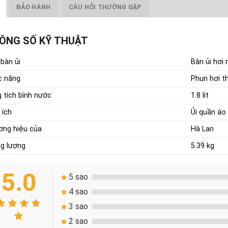
BẢO HÀNH
CÂU HỎI THƯỜNG GẶP
ÔNG SỐ KỸ THUẬT
 bàn ủi
Bàn ủi hơi
c năng
Phun hơi t
 tích bình nước
1.8 lít
 ích
Ủi quần áo
ng hiệu của
Hà Lan
g lượng
5.39 kg
5.0
5 sao
4 sao
3 sao
2 sao