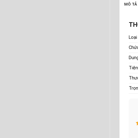
MÔ TẢ
TH
Loại
Chứ
Dung
Tiện
Thươ
Trọn