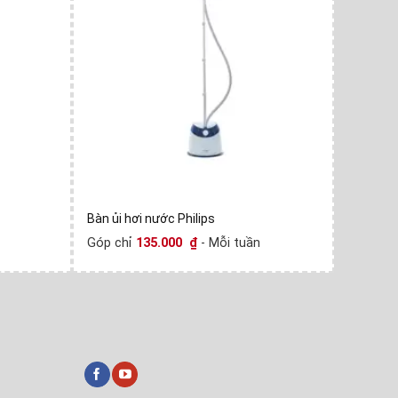
Bàn ủi hơi nước Philips
Bàn ủi h
Góp chỉ
135.000
₫
- Mỗi tuần
Góp chỉ