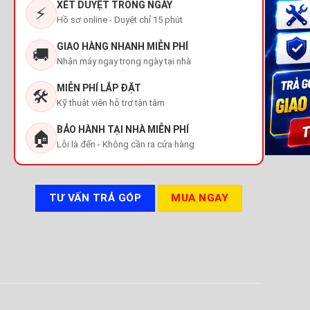
XÉT DUYỆT TRONG NGÀY
⚡
Hồ sơ online - Duyệt chỉ 15 phút
GIAO HÀNG NHANH MIỄN PHÍ
🚚
Nhận máy ngay trong ngày tại nhà
MIỄN PHÍ LẮP ĐẶT
🛠️
Kỹ thuật viên hỗ trợ tận tâm
BẢO HÀNH TẠI NHÀ MIỄN PHÍ
🏠
Lỗi là đến - Không cần ra cửa hàng
TƯ VẤN TRẢ GÓP
MUA NGAY