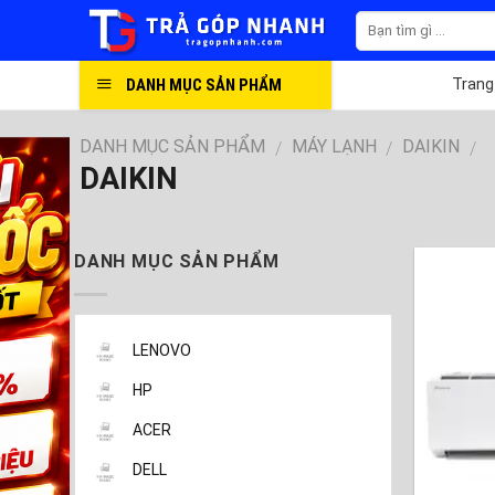
Skip
to
content
DANH MỤC SẢN PHẨM
Trang
DANH MỤC SẢN PHẨM
MÁY LẠNH
DAIKIN
/
/
/
DAIKIN
DANH MỤC SẢN PHẨM
LENOVO
HP
ACER
DELL