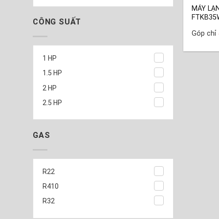
MÁY LẠN
FTKB35
CÔNG SUẤT
Góp chỉ
1 HP
1.5 HP
2 HP
2.5 HP
GAS
R22
R410
R32