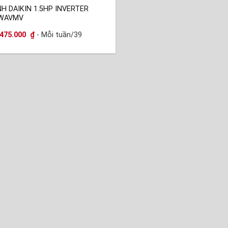
H DAIKIN 1.5HP INVERTER
WAVMV
475.000
₫
- Mỗi tuần/39