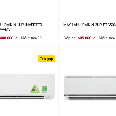
H DAIKIN 1HP INVERTER
MÁY LẠNH DAIKIN 2HP FTC50
VAVMV
400.000
₫
- Mỗi tuần/39
Góp chỉ
605.000
₫
- Mỗi tuần/
Trả góp