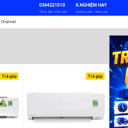
0364221510
K.NGHIỆM HAY
Tổng đài miễn phí
Hướng dẫn - Mẹo vặt
 Channel
Trả góp
Trả góp