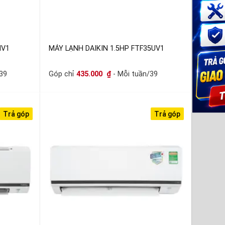
NV1
MÁY LẠNH DAIKIN 1.5HP FTF35UV1
39
Góp chỉ
435.000
₫
- Mỗi tuần/39
Trả góp
Trả góp