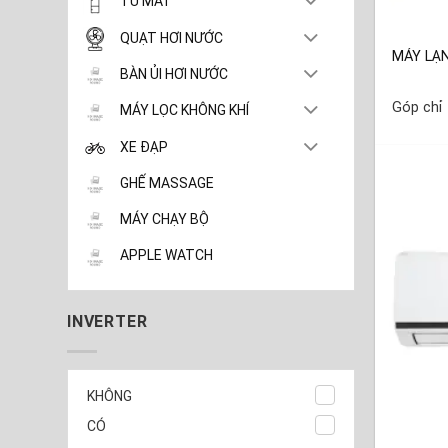
TỦ MÁT
QUẠT HƠI NƯỚC
MÁY LẠN
BÀN ỦI HƠI NƯỚC
Góp chỉ
MÁY LỌC KHÔNG KHÍ
XE ĐẠP
GHẾ MASSAGE
MÁY CHẠY BỘ
APPLE WATCH
INVERTER
KHÔNG
CÓ