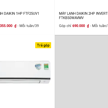
H DAIKIN 1HP FTF25UV1
MÁY LẠNH DAIKIN 2HP INVERT
FTKB50WAVMV
355.000
₫
- Mỗi tuần/39
Góp chỉ
690.000
₫
- Mỗi tuần/
Trả góp