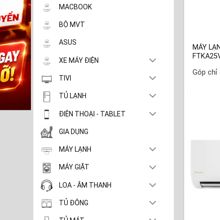
MACBOOK
BỘ MVT
ASUS
MÁY LẠN
FTKA25
XE MÁY ĐIỆN
Góp chỉ
TIVI
TỦ LẠNH
ĐIỆN THOẠI - TABLET
GIA DỤNG
MÁY LẠNH
MÁY GIẶT
LOA - ÂM THANH
TỦ ĐÔNG