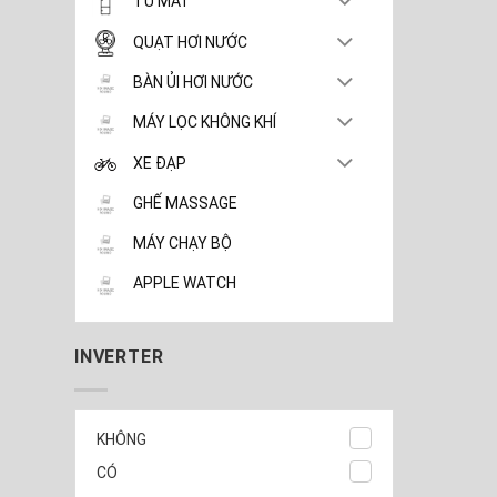
TỦ MÁT
QUẠT HƠI NƯỚC
BÀN ỦI HƠI NƯỚC
MÁY LỌC KHÔNG KHÍ
XE ĐẠP
GHẾ MASSAGE
MÁY CHẠY BỘ
APPLE WATCH
INVERTER
KHÔNG
CÓ