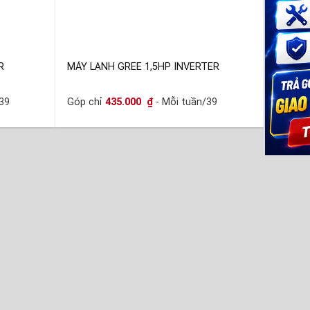
R
MÁY LẠNH GREE 1,5HP INVERTER
39
Góp chỉ
435.000
₫
- Mỗi tuần/39