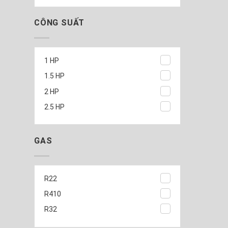
CÔNG SUẤT
1 HP
1.5 HP
2 HP
2.5 HP
GAS
R22
R410
R32