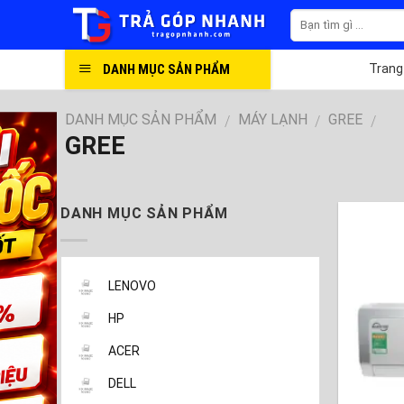
Skip
to
content
DANH MỤC SẢN PHẨM
Trang
DANH MỤC SẢN PHẨM
MÁY LẠNH
GREE
/
/
/
GREE
DANH MỤC SẢN PHẨM
LENOVO
HP
ACER
DELL