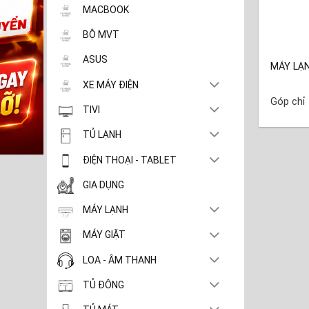
MACBOOK
BỘ MVT
ASUS
MÁY LẠ
XE MÁY ĐIỆN
Góp chỉ
TIVI
TỦ LẠNH
ĐIỆN THOẠI - TABLET
GIA DỤNG
MÁY LẠNH
MÁY GIẶT
LOA - ÂM THANH
TỦ ĐÔNG