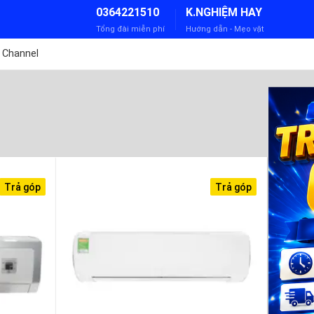
0364221510
K.NGHIỆM HAY
Tổng đài miễn phí
Hướng dẫn - Mẹo vặt
 Channel
Trả góp
Trả góp