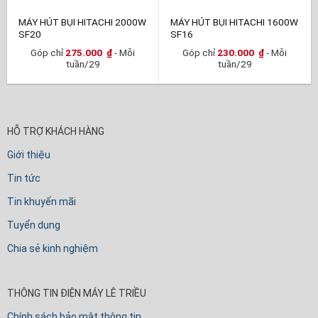
MÁY HÚT BỤI HITACHI 2000W
MÁY HÚT BỤI HITACHI 1600W
SF20
SF16
Góp chỉ
275.000
₫
- Mỗi
Góp chỉ
230.000
₫
- Mỗi
tuần/29
tuần/29
HỖ TRỢ KHÁCH HÀNG
Giới thiệu
Tin tức
Tin khuyến mãi
Tuyển dụng
Chia sẻ kinh nghiệm
THÔNG TIN ĐIỆN MÁY LÊ TRIỀU
Chính sách bảo mật thông tin