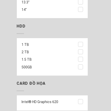
13.3"
14"
HDD
1 TB
2 TB
1.5 TB
500GB
CARD ĐỒ HỌA
Intel® HD Graphics 620