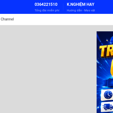
0364221510
K.NGHIỆM HAY
Tổng đài miễn phí
Hướng dẫn - Mẹo vặt
 Channel