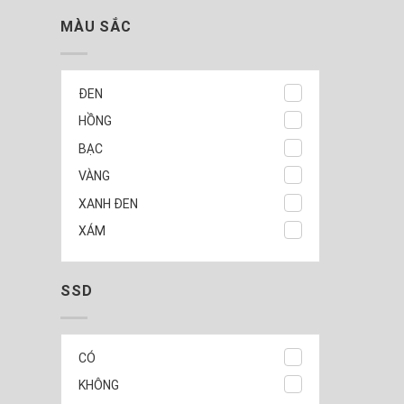
MÀU SẮC
ĐEN
HỒNG
BẠC
VÀNG
XANH ĐEN
XÁM
SSD
CÓ
KHÔNG