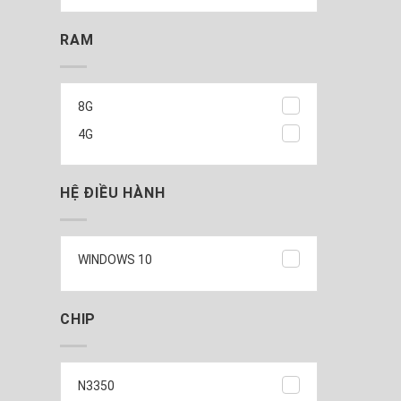
RAM
8G
4G
HỆ ĐIỀU HÀNH
WINDOWS 10
CHIP
N3350