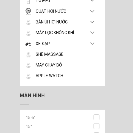
TỦ MÁT
QUẠT HƠI NƯỚC
BÀN ỦI HƠI NƯỚC
MÁY LỌC KHÔNG KHÍ
XE ĐẠP
GHẾ MASSAGE
MÁY CHẠY BỘ
APPLE WATCH
MÀN HÌNH
15.6"
15"