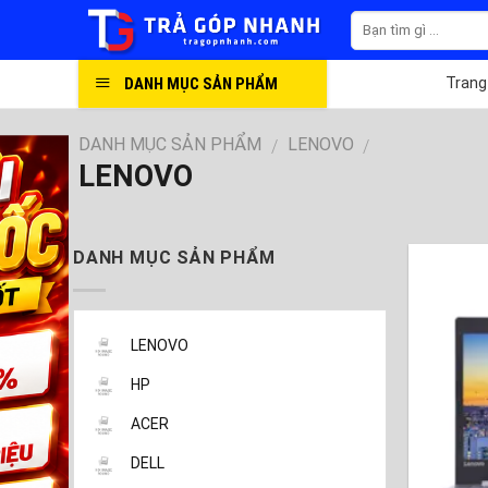
Skip
to
content
DANH MỤC SẢN PHẨM
Trang
DANH MỤC SẢN PHẨM
LENOVO
/
/
LENOVO
DANH MỤC SẢN PHẨM
LENOVO
HP
ACER
DELL