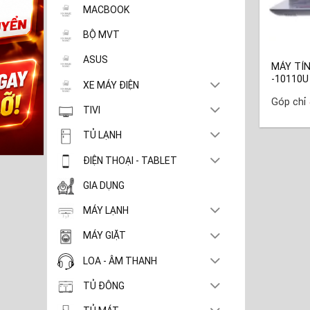
MACBOOK
BỘ MVT
ASUS
MÁY TÍN
-10110U
XE MÁY ĐIỆN
Góp chỉ
TIVI
TỦ LẠNH
ĐIỆN THOẠI - TABLET
GIA DỤNG
MÁY LẠNH
MÁY GIẶT
LOA - ÂM THANH
TỦ ĐÔNG