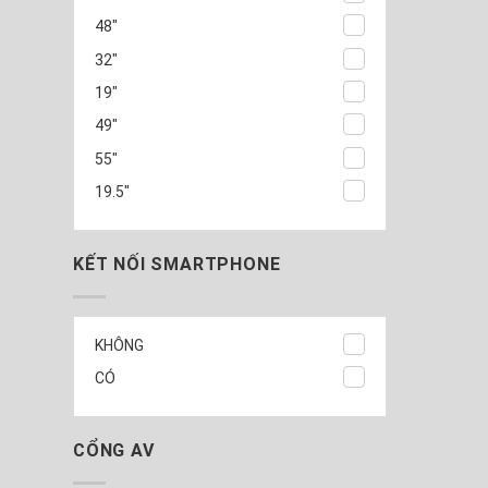
48"
32"
19"
49"
55"
19.5"
KẾT NỐI SMARTPHONE
KHÔNG
CÓ
CỔNG AV