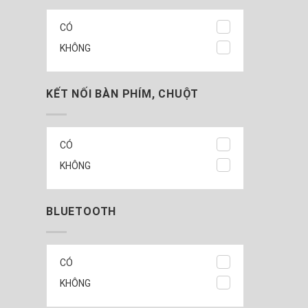
CÓ
KHÔNG
KẾT NỐI BÀN PHÍM, CHUỘT
CÓ
KHÔNG
BLUETOOTH
CÓ
KHÔNG