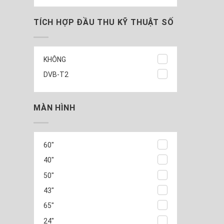
TÍCH HỢP ĐẦU THU KỸ THUẬT SỐ
KHÔNG
DVB-T2
MÀN HÌNH
60"
40"
50"
43"
65"
24"