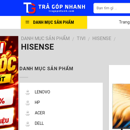
Skip
to
content
DANH MỤC SẢN PHẨM
Trang
DANH MỤC SẢN PHẨM
TIVI
HISENSE
/
/
/
HISENSE
DANH MỤC SẢN PHẨM
LENOVO
HP
ACER
DELL