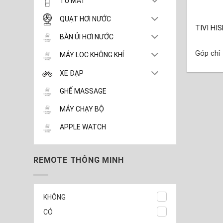
TỦ MÁT
QUẠT HƠI NƯỚC
TIVI HI
BÀN ỦI HƠI NƯỚC
Góp chỉ
MÁY LỌC KHÔNG KHÍ
XE ĐẠP
GHẾ MASSAGE
MÁY CHẠY BỘ
APPLE WATCH
REMOTE THÔNG MINH
KHÔNG
CÓ