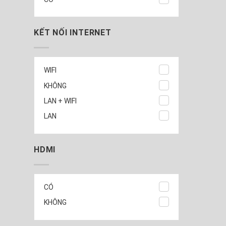
KẾT NỐI INTERNET
WIFI
KHÔNG
LAN + WIFI
LAN
HDMI
CÓ
KHÔNG