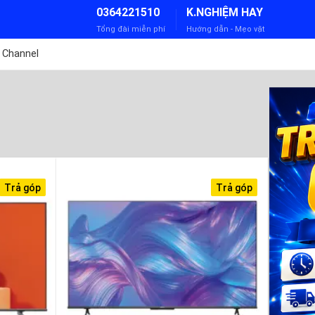
0364221510
K.NGHIỆM HAY
Tổng đài miễn phí
Hướng dẫn - Mẹo vặt
 Channel
Trả góp
Trả góp