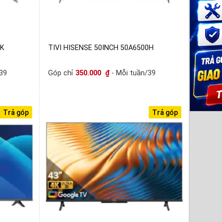
0K
TIVI HISENSE 50INCH 50A6500H
39
Góp chỉ
350.000
₫
- Mỗi tuần/39
Trả góp
Trả góp