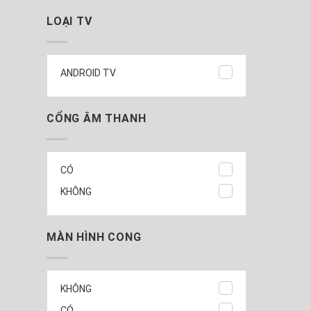
LOẠI TV
ANDROID TV
CỔNG ÂM THANH
CÓ
KHÔNG
MÀN HÌNH CONG
KHÔNG
CÓ