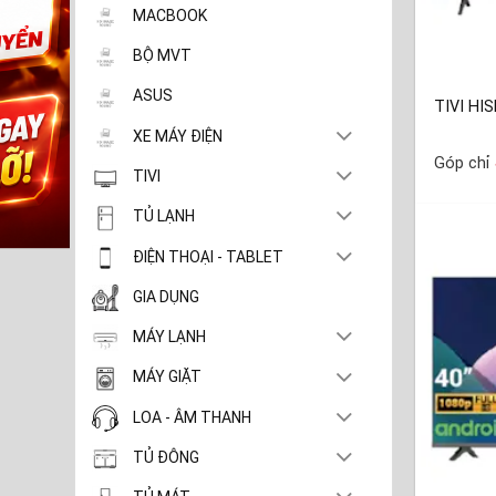
MACBOOK
BỘ MVT
ASUS
TIVI HI
XE MÁY ĐIỆN
Góp chỉ
TIVI
TỦ LẠNH
ĐIỆN THOẠI - TABLET
GIA DỤNG
MÁY LẠNH
MÁY GIẶT
LOA - ÂM THANH
TỦ ĐÔNG