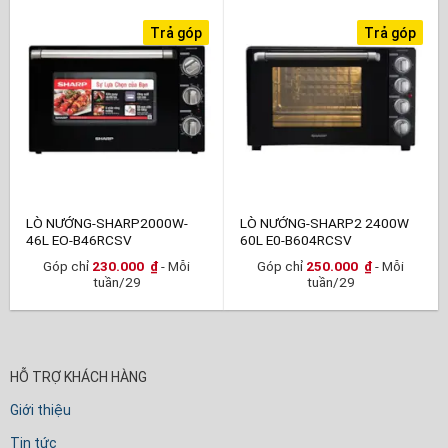
Trả góp
Trả góp
LÒ NƯỚNG-SHARP2000W-
LÒ NƯỚNG-SHARP2 2400W
46L EO-B46RCSV
60L E0-B604RCSV
Góp chỉ
230.000
₫
- Mỗi
Góp chỉ
250.000
₫
- Mỗi
tuần/29
tuần/29
HỖ TRỢ KHÁCH HÀNG
Giới thiệu
Tin tức