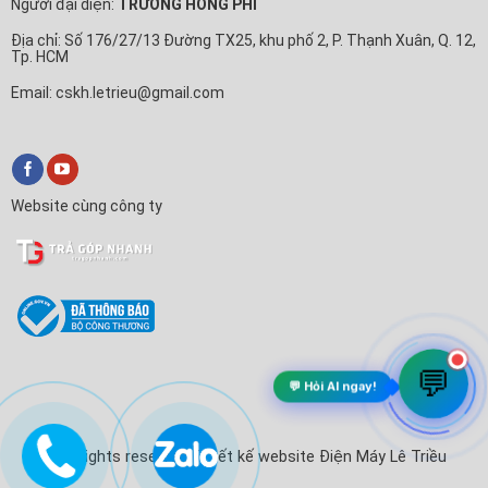
Người đại diện:
TRƯƠNG HỒNG PHI
Địa chỉ: Số 176/27/13 Đường TX25, khu phố 2, P. Thạnh Xuân, Q. 12,
Tp. HCM
Email: cskh.letrieu@gmail.com
Website cùng công ty
💬
💬 Hỏi AI ngay!
© All rights reserved. Thiết kế website Điện Máy Lê Triều