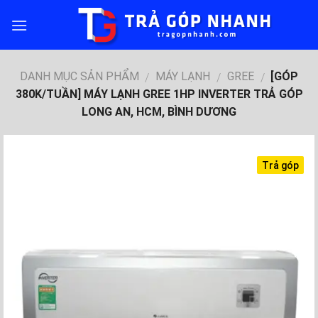
Skip
to
content
DANH MỤC SẢN PHẨM
MÁY LẠNH
GREE
[GÓP
/
/
/
380K/TUẦN] MÁY LẠNH GREE 1HP INVERTER TRẢ GÓP
LONG AN, HCM, BÌNH DƯƠNG
Trả góp