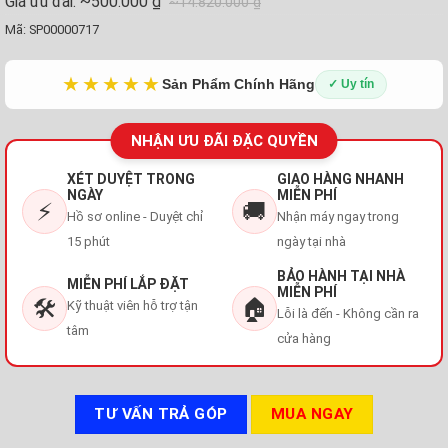
Giá ưu đãi:
~500.000 ₫
~14.820.000 ₫
Mã:
SP00000717
★★★★★
Sản Phẩm Chính Hãng
✓ Uy tín
NHẬN ƯU ĐÃI ĐẶC QUYỀN
XÉT DUYỆT TRONG
GIAO HÀNG NHANH
NGÀY
MIỄN PHÍ
⚡
🚚
Hồ sơ online - Duyệt chỉ
Nhận máy ngay trong
15 phút
ngày tại nhà
BẢO HÀNH TẠI NHÀ
MIỄN PHÍ LẮP ĐẶT
MIỄN PHÍ
🛠️
🏠
Kỹ thuật viên hỗ trợ tận
Lỗi là đến - Không cần ra
tâm
cửa hàng
TƯ VẤN TRẢ GÓP
MUA NGAY