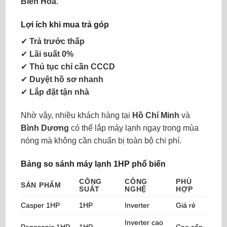
Biên Hòa
.
Lợi ích khi mua trả góp
✔
Trả trước thấp
✔
Lãi suất 0%
✔
Thủ tục chỉ cần CCCD
✔
Duyệt hồ sơ nhanh
✔
Lắp đặt tận nhà
Nhờ vậy, nhiều khách hàng tại
Hồ Chí Minh
và
Bình Dương
có thể lắp máy lạnh ngay trong mùa
nóng mà không cần chuẩn bị toàn bộ chi phí.
Bảng so sánh máy lạnh 1HP phổ biến
CÔNG
CÔNG
PHÙ
SẢN PHẨM
SUẤT
NGHỆ
HỢP
Casper 1HP
1HP
Inverter
Giá rẻ
Inverter cao
Panasonic 1HP
1HP
Cao cấp