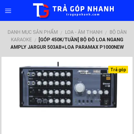
Skip
to
content
DANH MỤC SẢN PHẨM
LOA - ÂM THANH
BỘ DÀN
/
/
KARAOKE
[GÓP 450K/TUẦN] BỘ ĐÔ LOA NGANG
/
AMPLY JARGUR 503AB+LOA PARAMAX P1000NEW
Trả góp