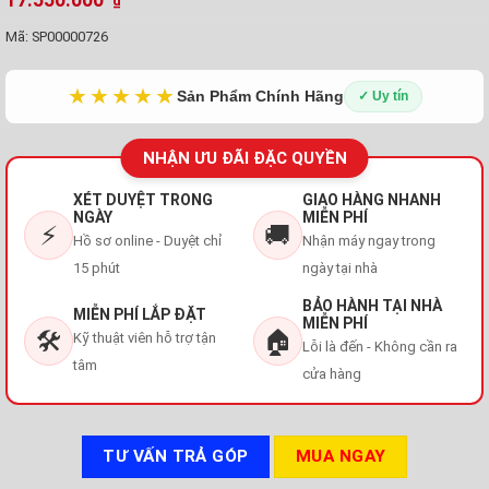
₫
Mã:
SP00000726
★★★★★
Sản Phẩm Chính Hãng
✓ Uy tín
NHẬN ƯU ĐÃI ĐẶC QUYỀN
XÉT DUYỆT TRONG
GIAO HÀNG NHANH
NGÀY
MIỄN PHÍ
⚡
🚚
Hồ sơ online - Duyệt chỉ
Nhận máy ngay trong
15 phút
ngày tại nhà
BẢO HÀNH TẠI NHÀ
MIỄN PHÍ LẮP ĐẶT
MIỄN PHÍ
🛠️
🏠
Kỹ thuật viên hỗ trợ tận
Lỗi là đến - Không cần ra
tâm
cửa hàng
TƯ VẤN TRẢ GÓP
MUA NGAY