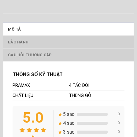
MÔ TẢ
BẢO HÀNH
CÂU HỎI THƯỜNG GẶP
THÔNG SỐ KỸ THUẬT
PRAMAX
4 TẤC ĐÔI
CHẤT LIỆU
THÙNG GỖ
5.0
5 sao
0
4 sao
0
3 sao
0