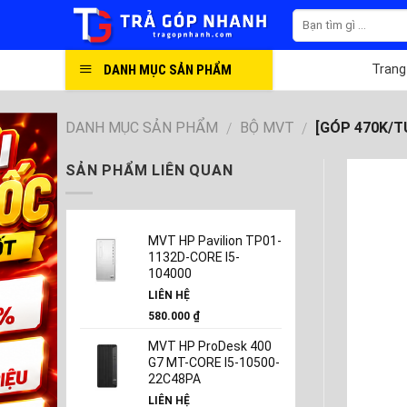
Skip
to
content
DANH MỤC SẢN PHẨM
Trang
DANH MỤC SẢN PHẨM
BỘ MVT
[GÓP 470K/TU
/
/
SẢN PHẨM LIÊN QUAN
MVT HP Pavilion TP01-
1132D-CORE I5-
104000
LIÊN HỆ
580.000
₫
MVT HP ProDesk 400
G7 MT-CORE I5-10500-
22C48PA
LIÊN HỆ