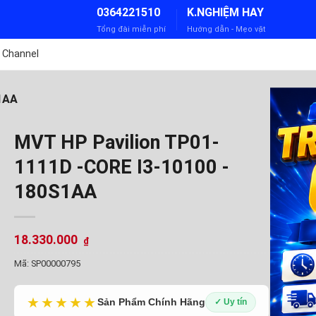
0364221510
K.NGHIỆM HAY
Tổng đài miễn phí
Hướng dẫn - Mẹo vặt
 Channel
1AA
MVT HP Pavilion TP01-
1111D -CORE I3-10100 -
180S1AA
18.330.000
₫
Mã:
SP00000795
★★★★★
Sản Phẩm Chính Hãng
✓ Uy tín