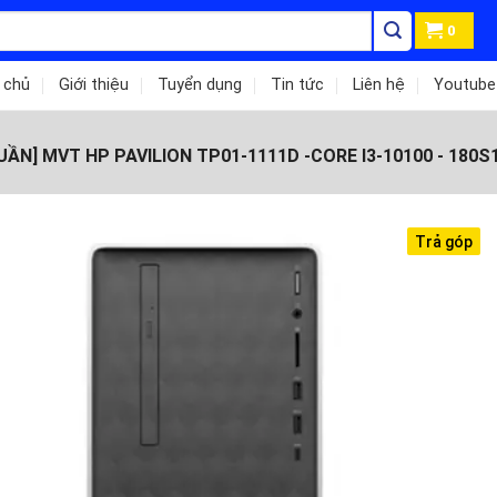
0
 chủ
Giới thiệu
Tuyển dụng
Tin tức
Liên hệ
Youtube
ẦN] MVT HP PAVILION TP01-1111D -CORE I3-10100 - 180S
Trả góp