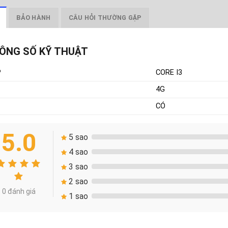
BẢO HÀNH
CÂU HỎI THƯỜNG GẶP
ÔNG SỐ KỸ THUẬT
P
CORE I3
4G
CÓ
5.0
5 sao
4 sao
3 sao
2 sao
0 đánh giá
1 sao