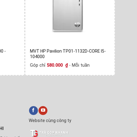
0 -
MVT HP Pavilion TP01-1132D-CORE I5-
MVT HP 
104000
10500-
Góp chỉ
580.000
₫
- Mỗi tuần
Góp chỉ
✕
Website cùng công ty
Trả Góp Nhanh
HI
Xin chào! Em là
Trả Góp Nhanh
🛒