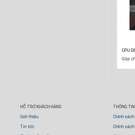
SF I7-
MVT MH+CPU DELL VOS 3888MT -I5-
CPU D
10400 42VT380004
Góp c
ần
Góp chỉ
640.000
₫
- Mỗi tuần
HỖ TRỢ KHÁCH HÀNG
THÔNG TIN 
Giới thiệu
Chính sách
Tin tức
Chính sách 