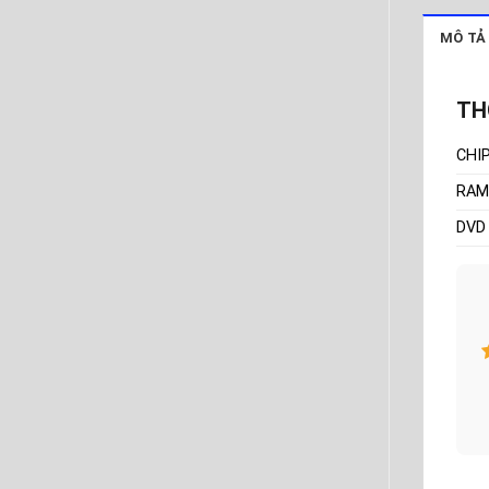
MÔ TẢ
TH
CHI
RAM
DVD