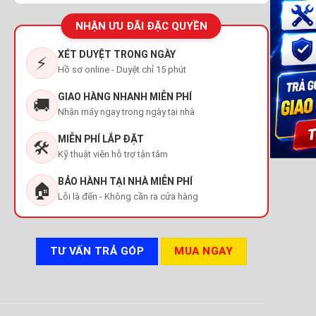
NHẬN ƯU ĐÃI ĐẶC QUYỀN
XÉT DUYỆT TRONG NGÀY
⚡
Hồ sơ online - Duyệt chỉ 15 phút
GIAO HÀNG NHANH MIỄN PHÍ
🚚
Nhận máy ngay trong ngày tại nhà
MIỄN PHÍ LẮP ĐẶT
🛠️
Kỹ thuật viên hỗ trợ tận tâm
BẢO HÀNH TẠI NHÀ MIỄN PHÍ
🏠
Lỗi là đến - Không cần ra cửa hàng
TƯ VẤN TRẢ GÓP
MUA NGAY