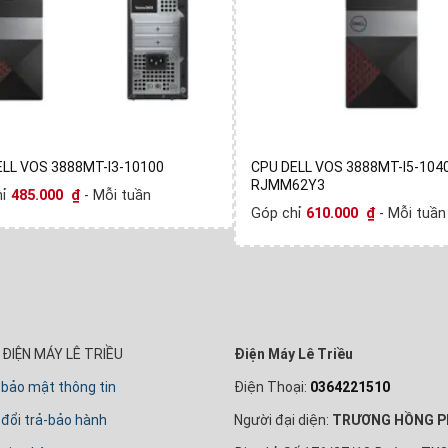
ELL VOS 3888MT-I3-10100
CPU DELL VOS 3888MT-I5-1040
RJMM62Y3
hỉ
485.000
₫
- Mỗi tuần
Góp chỉ
610.000
₫
- Mỗi tuần
ĐIỆN MÁY LÊ TRIỀU
Điện Máy Lê Triều
 bảo mật thông tin
Điện Thoại:
0364221510
đổi trả-bảo hành
Người đại diện:
TRƯƠNG HỒNG P