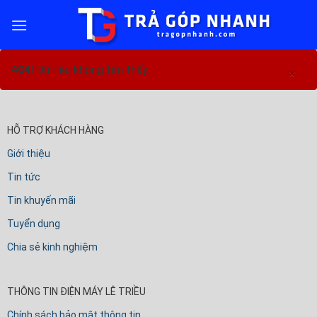
Skip
to
content
404!
Dữ liệu không tìm thấy.
×
HỖ TRỢ KHÁCH HÀNG
Giới thiệu
Tin tức
Tin khuyến mãi
Tuyển dụng
Chia sẻ kinh nghiệm
THÔNG TIN ĐIỆN MÁY LÊ TRIỀU
Chính sách bảo mật thông tin