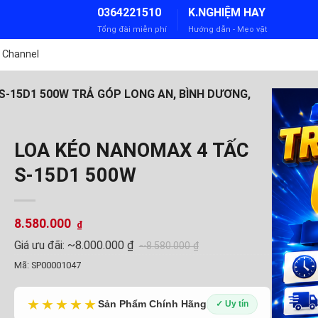
0364221510
K.NGHIỆM HAY
Tổng đài miễn phí
Hướng dẫn - Mẹo vặt
 Channel
-15D1 500W TRẢ GÓP LONG AN, BÌNH DƯƠNG,
LOA KÉO NANOMAX 4 TẤC
S-15D1 500W
8.580.000
₫
Giá ưu đãi:
~8.000.000 ₫
~8.580.000 ₫
Mã:
SP00001047
★★★★★
Sản Phẩm Chính Hãng
✓ Uy tín