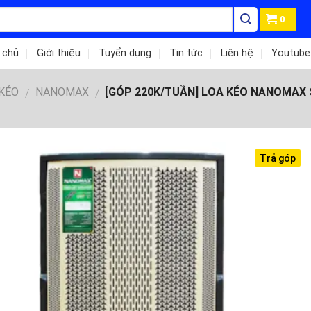
0
 chủ
Giới thiệu
Tuyển dụng
Tin tức
Liên hệ
Youtube
 KÉO
NANOMAX
[GÓP 220K/TUẦN] LOA KÉO NANOMAX S
/
/
Trả góp