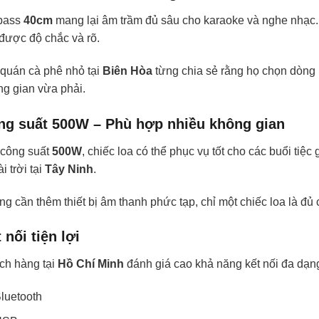
bass
40cm
mang lại âm trầm đủ sâu cho karaoke và nghe nhạc.
được độ chắc và rõ.
 quán cà phê nhỏ tại
Biên Hòa
từng chia sẻ rằng họ chọn dòng 
g gian vừa phải.
ng suất 500W – Phù hợp nhiều không gian
 công suất
500W
, chiếc loa có thể phục vụ tốt cho các buổi tiệc 
i trời tại
Tây Ninh
.
g cần thêm thiết bị âm thanh phức tạp, chỉ một chiếc loa là đủ
 nối tiện lợi
ch hàng tại
Hồ Chí Minh
đánh giá cao khả năng kết nối đa dạn
luetooth