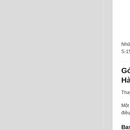
Nhữn
S-15
Gó
Hà
Thay
Một 
điều
Bas