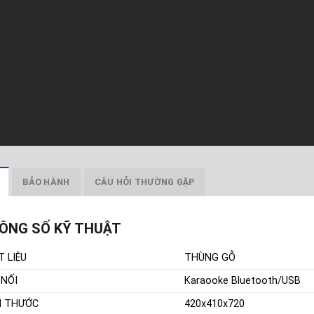
BẢO HÀNH
CÂU HỎI THƯỜNG GẶP
ÔNG SỐ KỸ THUẬT
T LIỆU
THÙNG GỖ
 NỐI
Karaooke Bluetooth/USB
H THƯỚC
420x410x720