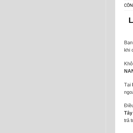
CÔN
L
Bạn 
khi 
Khô
NAN
Tại
ngoà
Điề
Tây
trả 