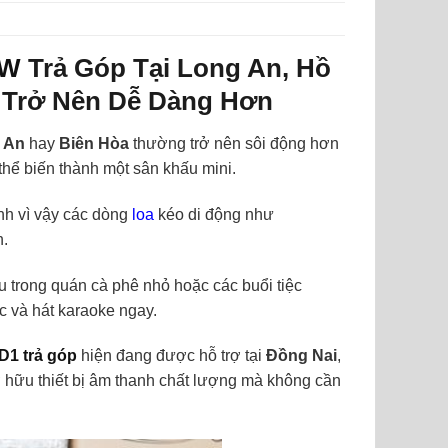
0W
Trả Góp Tại Long An, Hồ
h Trở Nên Dễ Dàng Hơn
 An
hay
Biên Hòa
thường trở nên sôi động hơn
hể biến thành một sân khấu mini.
nh vì vậy các dòng
loa
kéo di động như
n.
ều trong quán cà phê nhỏ hoặc các buổi tiệc
ạc và hát karaoke ngay.
1 trả góp
hiện đang được hỗ trợ tại
Đồng Nai
,
 hữu thiết bị âm thanh chất lượng mà không cần