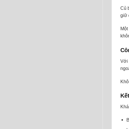
Củ 
giữ 
Một
khôn
Cô
Với
ngoà
Khôn
Kết
Khá
B