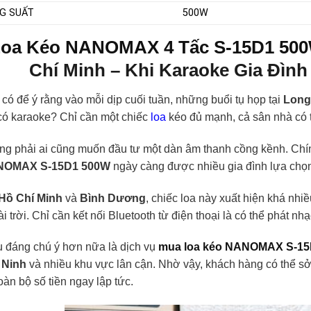
G SUẤT
500W
oa Kéo NANOMAX 4 Tấc S-15D1 50
Chí Minh – Khi Karaoke Gia Đìn
có để ý rằng vào mỗi dịp cuối tuần, những buổi tụ họp tại
Long
có karaoke? Chỉ cần một chiếc
loa
kéo đủ mạnh, cả sân nhà có t
ng phải ai cũng muốn đầu tư một dàn âm thanh cồng kềnh. Chí
OMAX S-15D1 500W
ngày càng được nhiều gia đình lựa chọ
Hồ Chí Minh
và
Bình Dương
, chiếc loa này xuất hiện khá nhi
i trời. Chỉ cần kết nối Bluetooth từ điện thoại là có thể phát nh
u đáng chú ý hơn nữa là dịch vụ
mua loa kéo NANOMAX S-15D
 Ninh
và nhiều khu vực lân cận. Nhờ vậy, khách hàng có thể sở
toàn bộ số tiền ngay lập tức.