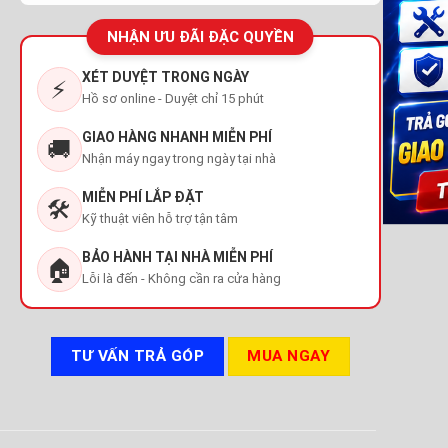
NHẬN ƯU ĐÃI ĐẶC QUYỀN
XÉT DUYỆT TRONG NGÀY
⚡
Hồ sơ online - Duyệt chỉ 15 phút
GIAO HÀNG NHANH MIỄN PHÍ
🚚
Nhận máy ngay trong ngày tại nhà
MIỄN PHÍ LẮP ĐẶT
🛠️
Kỹ thuật viên hỗ trợ tận tâm
BẢO HÀNH TẠI NHÀ MIỄN PHÍ
🏠
Lỗi là đến - Không cần ra cửa hàng
TƯ VẤN TRẢ GÓP
MUA NGAY