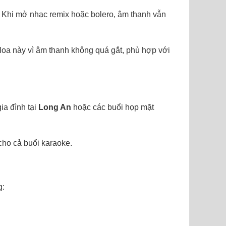
 Khi mở nhạc remix hoặc bolero, âm thanh vẫn
loa này vì âm thanh không quá gắt, phù hợp với
gia đình tại
Long An
hoặc các buổi họp mặt
 cho cả buổi karaoke.
g: