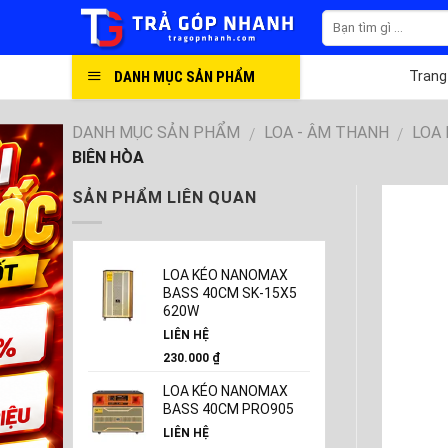
Skip
to
content
DANH MỤC SẢN PHẨM
Trang
DANH MỤC SẢN PHẨM
LOA - ÂM THANH
LOA
/
/
BIÊN HÒA
SẢN PHẨM LIÊN QUAN
LOA KÉO NANOMAX
BASS 40CM SK-15X5
620W
LIÊN HỆ
230.000
₫
LOA KÉO NANOMAX
BASS 40CM PRO905
LIÊN HỆ