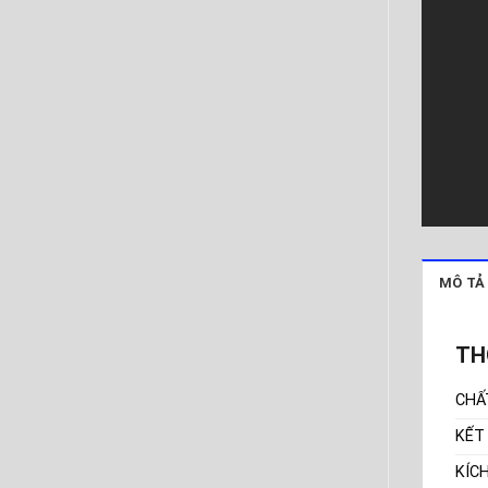
MÔ TẢ
TH
CHẤ
KẾT
KÍC