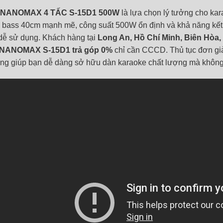
NANOMAX 4 TẤC S-15D1 500W
là lựa chọn lý tưởng cho kar
 bass 40cm mạnh mẽ, công suất 500W ổn định và khả năng kết nố
dễ sử dụng. Khách hàng tại
Long An, Hồ Chí Minh, Biên Hòa,
 NANOMAX S-15D1 trả góp 0%
chỉ cần CCCD. Thủ tục đơn giả
ng giúp bạn dễ dàng sở hữu dàn karaoke chất lượng mà không c