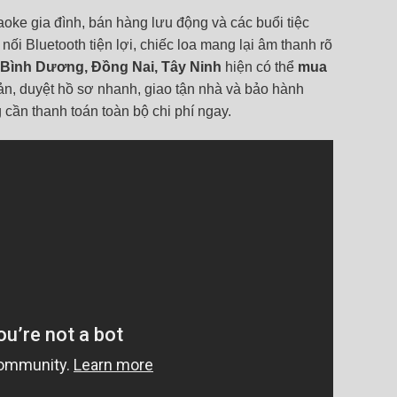
aoke gia đình, bán hàng lưu động và các buổi tiệc
i Bluetooth tiện lợi, chiếc loa mang lại âm thanh rõ
 Bình Dương, Đồng Nai, Tây Ninh
hiện có thể
mua
n, duyệt hồ sơ nhanh, giao tận nhà và bảo hành
ần thanh toán toàn bộ chi phí ngay.