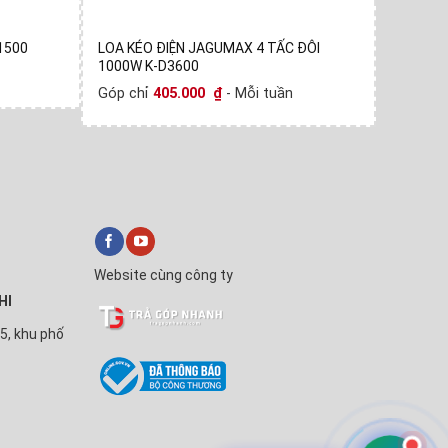
1500
LOA KÉO ĐIỆN JAGUMAX 4 TẤC ĐÔI
LOA KÉO
1000W K-D3600
Góp chỉ
Góp chỉ
405.000
₫
- Mỗi tuần
Website cùng công ty
HI
5, khu phố