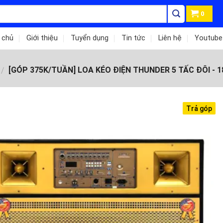
0
 chủ
Giới thiệu
Tuyển dụng
Tin tức
Liên hệ
Youtube
[GÓP 375K/TUẦN] LOA KÉO ĐIỆN THUNDER 5 TẤC ĐÔI - 
/
Trả góp