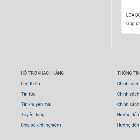
I 1800W
LOA KÉO XÁCH TAY JATONPRO TP-01
LOA B
Góp chỉ
230.000
₫
- Mỗi tuần
Góp c
ần
HỖ TRỢ KHÁCH HÀNG
THÔNG TIN 
Giới thiệu
Chính sách
Tin tức
Chính sách 
Tin khuyến mãi
Chính sách
Tuyển dụng
Hướng dẫn
Chia sẻ kinh nghiệm
Hướng dẫn 