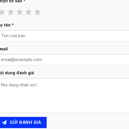
họn số sao
*
★
★
★
★
★
ọ tên
*
mail
ội dung đánh giá
GỬI ĐÁNH GIÁ