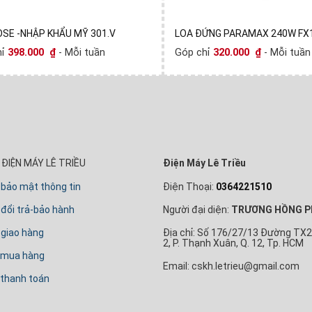
OSE -NHẬP KHẨU MỸ 301.V
LOA ĐỨNG PARAMAX 240W FX
hỉ
398.000
₫
- Mỗi tuần
Góp chỉ
320.000
₫
- Mỗi tuần
ĐIỆN MÁY LÊ TRIỀU
Điện Máy Lê Triều
 bảo mật thông tin
Điện Thoại:
0364221510
đổi trả-bảo hành
Người đại diện:
TRƯƠNG HỒNG P
 giao hàng
Địa chỉ: Số 176/27/13 Đường TX2
2, P. Thạnh Xuân, Q. 12, Tp. HCM
 mua hàng
Email: cskh.letrieu@gmail.com
thanh toán