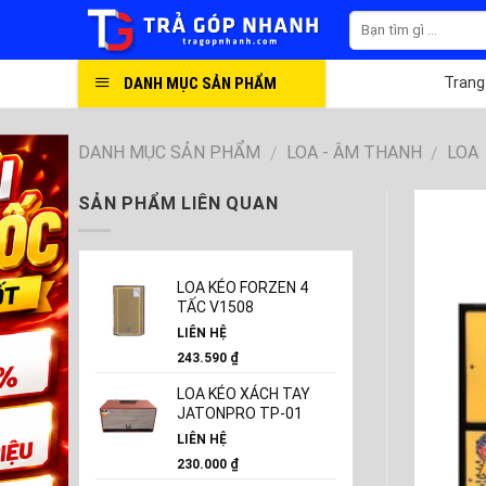
Skip
to
content
DANH MỤC SẢN PHẨM
Trang
DANH MỤC SẢN PHẨM
LOA - ÂM THANH
LOA
/
/
SẢN PHẨM LIÊN QUAN
LOA KÉO FORZEN 4
TẤC V1508
LIÊN HỆ
243.590
₫
LOA KÉO XÁCH TAY
JATONPRO TP-01
LIÊN HỆ
230.000
₫