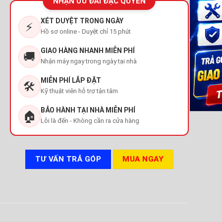
NHẬN ƯU ĐÃI ĐẶC QUYỀN
XÉT DUYỆT TRONG NGÀY
⚡
Hồ sơ online - Duyệt chỉ 15 phút
GIAO HÀNG NHANH MIỄN PHÍ
🚚
Nhận máy ngay trong ngày tại nhà
MIỄN PHÍ LẮP ĐẶT
🛠️
Kỹ thuật viên hỗ trợ tận tâm
BẢO HÀNH TẠI NHÀ MIỄN PHÍ
🏠
Lỗi là đến - Không cần ra cửa hàng
TƯ VẤN TRẢ GÓP
MUA NGAY