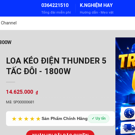
0364221510
K.NGHIỆM HAY
Tổng đài miễn phí
Hướng dẫn - Mẹo vặt
 Channel
1800W
LOA KÉO ĐIỆN THUNDER 5
TẤC ĐÔI - 1800W
14.625.000
₫
Mã:
SP00000681
★★★★★
Sản Phẩm Chính Hãng
✓ Uy tín