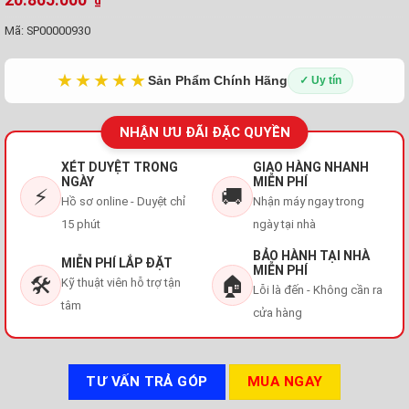
₫
Mã:
SP00000930
★★★★★
Sản Phẩm Chính Hãng
✓ Uy tín
NHẬN ƯU ĐÃI ĐẶC QUYỀN
XÉT DUYỆT TRONG
GIAO HÀNG NHANH
NGÀY
MIỄN PHÍ
⚡
🚚
Hồ sơ online - Duyệt chỉ
Nhận máy ngay trong
15 phút
ngày tại nhà
BẢO HÀNH TẠI NHÀ
MIỄN PHÍ LẮP ĐẶT
MIỄN PHÍ
🛠️
🏠
Kỹ thuật viên hỗ trợ tận
Lỗi là đến - Không cần ra
tâm
cửa hàng
TƯ VẤN TRẢ GÓP
MUA NGAY