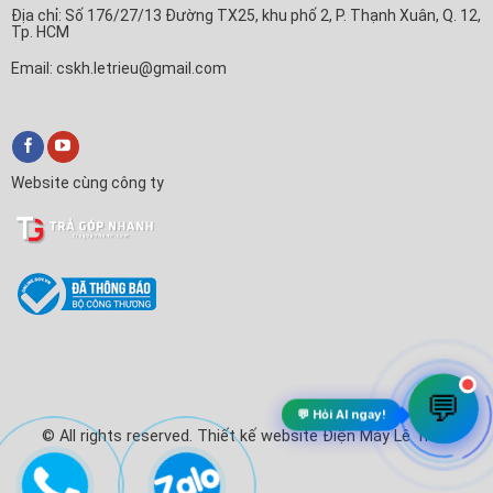
Địa chỉ: Số 176/27/13 Đường TX25, khu phố 2, P. Thạnh Xuân, Q. 12,
Tp. HCM
Email: cskh.letrieu@gmail.com
Website cùng công ty
✕
Trả Góp Nhanh
Xin chào! Em là
Trả Góp Nhanh
🛒
Anh/chị cần tư vấn mua Tivi, Máy lạnh hay làm thủ tục trả
góp ạ?
💬 Chat với Trả Góp Nhanh
💬
💬 Hỏi AI ngay!
© All rights reserved. Thiết kế website Điện Máy Lê Triều