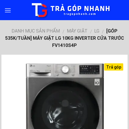
Skip
to
content
DANH MỤC SẢN PHẨM
MÁY GIẶT
LG
[GÓP
/
/
/
535K/TUẦN] MÁY GIẶT LG 10KG INVERTER CỬA TRƯỚC
FV1410S4P
Trả góp