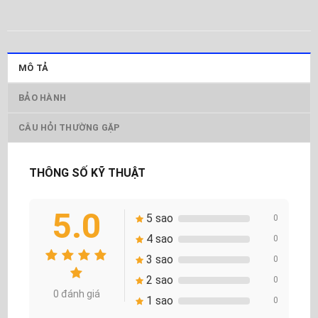
MÔ TẢ
BẢO HÀNH
CÂU HỎI THƯỜNG GẶP
THÔNG SỐ KỸ THUẬT
5.0
5 sao
0
4 sao
0
3 sao
0
2 sao
0
0 đánh giá
1 sao
0