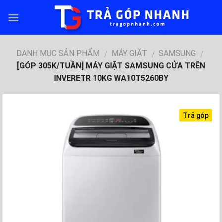
Skip
to
content
DANH MỤC SẢN PHẨM
MÁY GIẶT
SAMSUNG
/
/
/
[GÓP 305K/TUẦN] MÁY GIẶT SAMSUNG CỬA TRÊN
INVERETR 10KG WA10T5260BY
Trả góp