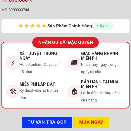
₫
Mã:
SP00000744
★★★★★
Sản Phẩm Chính Hãng
✓ Uy tín
NHẬN ƯU ĐÃI ĐẶC QUYỀN
XÉT DUYỆT TRONG
GIAO HÀNG NHANH
NGÀY
MIỄN PHÍ
⚡
🚚
Hồ sơ online - Duyệt chỉ
Nhận máy ngay trong
15 phút
ngày tại nhà
BẢO HÀNH TẠI NHÀ
MIỄN PHÍ LẮP ĐẶT
MIỄN PHÍ
🛠️
🏠
Kỹ thuật viên hỗ trợ tận
Lỗi là đến - Không cần ra
tâm
cửa hàng
TƯ VẤN TRẢ GÓP
MUA NGAY