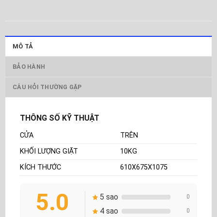
MÔ TẢ
BẢO HÀNH
CÂU HỎI THƯỜNG GẶP
THÔNG SỐ KỸ THUẬT
CỬA
TRÊN
KHỐI LƯỢNG GIẶT
10KG
KÍCH THƯỚC
610X675X1075
5.0
5 sao
0
4 sao
0