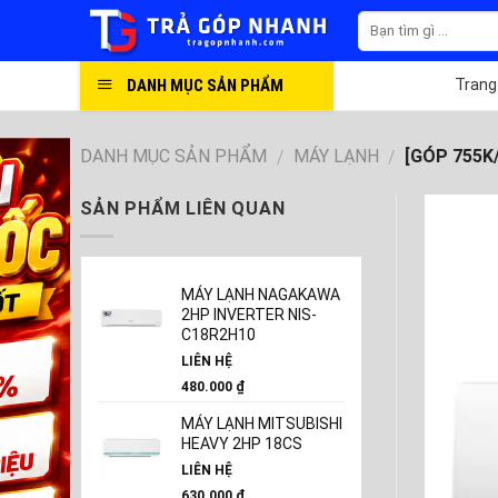
Skip
to
content
DANH MỤC SẢN PHẨM
Trang
DANH MỤC SẢN PHẨM
MÁY LẠNH
[GÓP 755K
/
/
SẢN PHẨM LIÊN QUAN
MÁY LẠNH NAGAKAWA
2HP INVERTER NIS-
C18R2H10
LIÊN HỆ
480.000
₫
MÁY LẠNH MITSUBISHI
HEAVY 2HP 18CS
LIÊN HỆ
630.000
₫