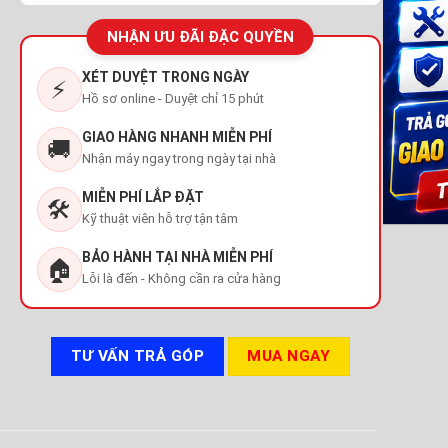
NHẬN ƯU ĐÃI ĐẶC QUYỀN
XÉT DUYỆT TRONG NGÀY
⚡
Hồ sơ online - Duyệt chỉ 15 phút
GIAO HÀNG NHANH MIỄN PHÍ
🚚
Nhận máy ngay trong ngày tại nhà
MIỄN PHÍ LẮP ĐẶT
🛠️
Kỹ thuật viên hỗ trợ tận tâm
BẢO HÀNH TẠI NHÀ MIỄN PHÍ
🏠
Lỗi là đến - Không cần ra cửa hàng
TƯ VẤN TRẢ GÓP
MUA NGAY