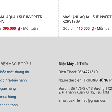
ẠNH AQUA 1.5HP INVERTER
MÁY LẠNH AQUA 1.5HP INVER
PA
KCRV13QA
hỉ
395.000
₫
- Mỗi tuần
Góp chỉ
410.000
₫
- Mỗi tuần
ĐIỆN MÁY LÊ TRIỀU
Điện Máy Lê Triều
 bảo mật thông tin
Điện Thoại:
0364221510
đổi trả-bảo hành
Người đại diện:
TRƯƠNG HỒNG P
 giao hàng
Địa chỉ: Số 176/27/13 Đường TX2
2, P. Thạnh Xuân, Q. 12, Tp. HCM
 mua hàng
Email: cskh.letrieu@gmail.com
thanh toán