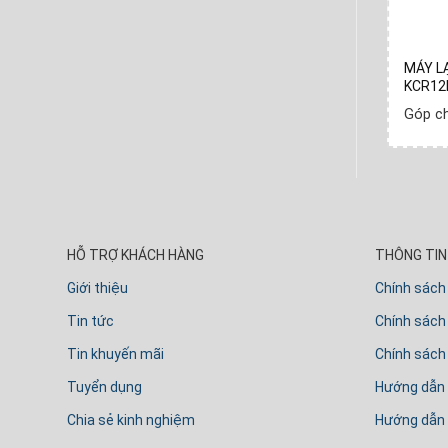
RTER GC-
MÁY LẠNH CASPER 1HP LC-09FS32
MÁY L
KCR12
Góp chỉ
280.000
₫
- Mỗi tuần
ần
Góp c
HỖ TRỢ KHÁCH HÀNG
THÔNG TIN 
Giới thiệu
Chính sách
Tin tức
Chính sách 
Tin khuyến mãi
Chính sách
Tuyển dụng
Hướng dẫn
Chia sẻ kinh nghiệm
Hướng dẫn 