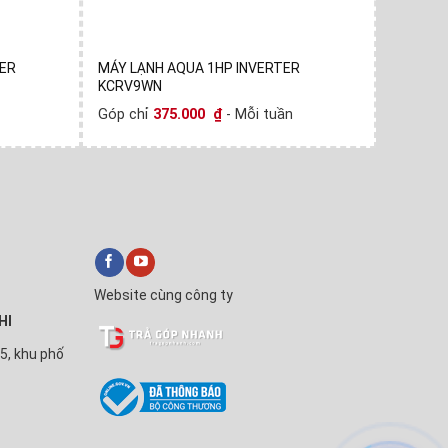
TER
MÁY LẠNH AQUA 1HP INVERTER
MÁY LẠ
KCRV9WN
Góp chỉ
Góp chỉ
375.000
₫
- Mỗi tuần
Website cùng công ty
HI
5, khu phố