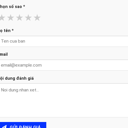
họn số sao
*
★
★
★
★
★
ọ tên
*
mail
ội dung đánh giá
GỬI ĐÁNH GIÁ