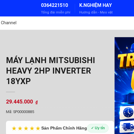
0364221510
K.NGHIỆM HAY
Tổng đài miễn phí
Hướng dẫn - Mẹo vặt
 Channel
P
MÁY LẠNH MITSUBISHI
HEAVY 2HP INVERTER
18YXP
29.445.000
₫
Mã:
SP00000885
★★★★★
Sản Phẩm Chính Hãng
✓ Uy tín