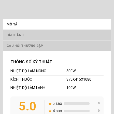
MÔ TẢ
BẢO HÀNH
CÂU HỎI THƯỜNG GẶP
THÔNG SỐ KỸ THUẬT
NHIỆT ĐỘ LÀM NÓNG
500W
KÍCH THƯỚC
375X415X1080
NHIỆT ĐỘ LÀM LẠNH
100W
5.0
5 sao
0
4 sao
0