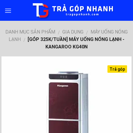
Skip
to
content
DANH MỤC SẢN PHẨM
GIA DỤNG
MÁY UỐNG NÓNG
/
/
LẠNH
[GÓP 325K/TUẦN] MÁY UỐNG NÓNG LẠNH -
/
KANGAROO KG40N
Trả góp