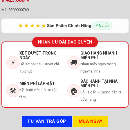
₫
Mã:
SP00000769
★★★★★
Sản Phẩm Chính Hãng
✓ Uy tín
NHẬN ƯU ĐÃI ĐẶC QUYỀN
XÉT DUYỆT TRONG
GIAO HÀNG NHANH
NGÀY
MIỄN PHÍ
⚡
🚚
Hồ sơ online - Duyệt chỉ
Nhận máy ngay trong
15 phút
ngày tại nhà
BẢO HÀNH TẠI NHÀ
MIỄN PHÍ LẮP ĐẶT
MIỄN PHÍ
🛠️
🏠
Kỹ thuật viên hỗ trợ tận
Lỗi là đến - Không cần ra
tâm
cửa hàng
TƯ VẤN TRẢ GÓP
MUA NGAY