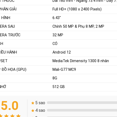
H THƯỚC
Dài 160 mm - Ngang 73.4 mm - Dày 7
PHÂN GIẢI
Full HD+ (1080 x 2400 Pixels)
 HÌNH
6.43"
ERA SAU
Chính 50 MP & Phụ 8 MP, 2 MP
ERA TRƯỚC
32 MP
SH
CÓ
ĐIỀU HÀNH
Android 12
PSET
MediaTek Dimensity 1300 8 nhân
P ĐỒ HỌA (GPU)
Mali-G77 MC9
8G
NHỚ
512 GB
5.0
5 sao
4 sao