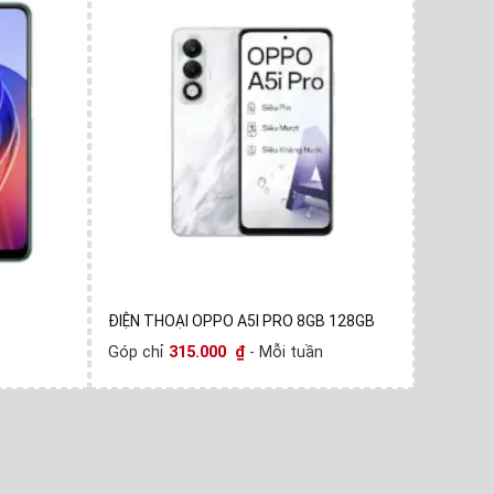
ĐIỆN THOẠI OPPO A5I PRO 8GB 128GB
ĐIỆN TH
Góp chỉ
315.000
₫
- Mỗi tuần
Góp chỉ