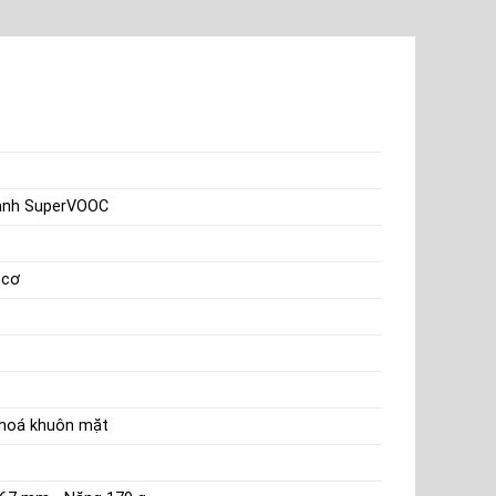
hanh SuperVOOC
 cơ
khoá khuôn mặt