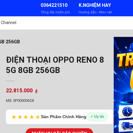
0364221510
K.NGHIỆM HAY
Tổng đài miễn phí
Hướng dẫn - Mẹo vặt
 Channel
GB 256GB
ĐIỆN THOẠI OPPO RENO 8
5G 8GB 256GB
22.815.000
₫
Mã:
SP00000628
★★★★★
Sản Phẩm Chính Hãng
✓ Uy tín