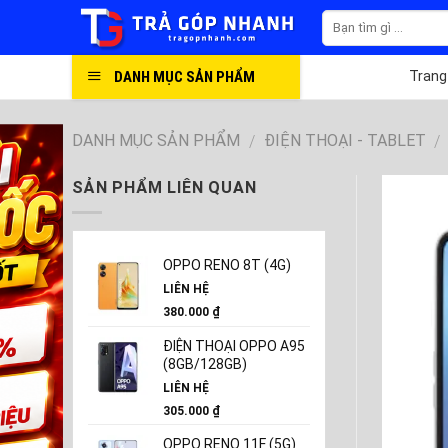
Skip
to
content
DANH MỤC SẢN PHẨM
Trang
DANH MỤC SẢN PHẨM
ĐIỆN THOẠI - TABLET
/
/
SẢN PHẨM LIÊN QUAN
OPPO RENO 8T (4G)
LIÊN HỆ
380.000
₫
ĐIỆN THOẠI OPPO A95
(8GB/128GB)
LIÊN HỆ
305.000
₫
OPPO RENO 11F (5G)