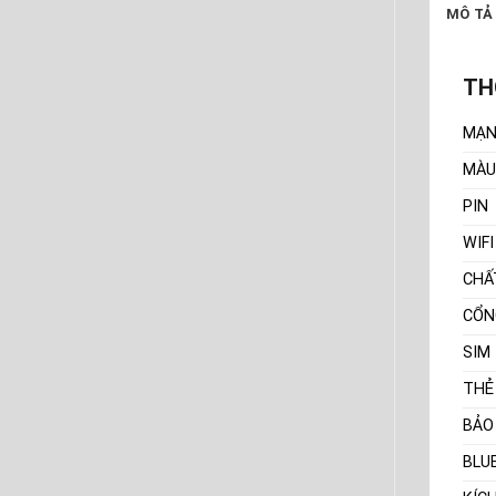
MÔ TẢ
TH
MẠ
MÀU
PIN
WIFI
CHẤ
CỔN
SIM
THẺ
BẢO
BLU