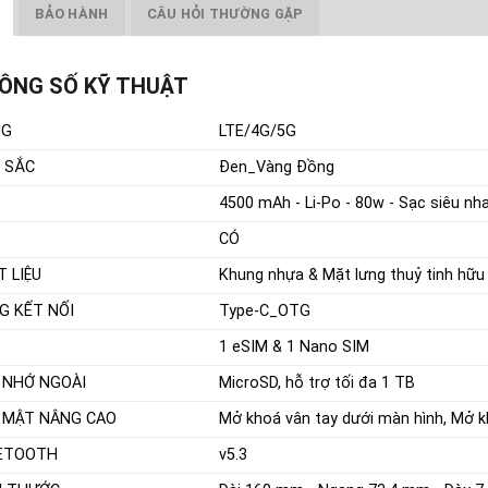
BẢO HÀNH
CÂU HỎI THƯỜNG GẶP
ÔNG SỐ KỸ THUẬT
NG
LTE/4G/5G
 SẮC
Đen_Vàng Đồng
4500 mAh - Li-Po - 80w - Sạc siêu n
CÓ
T LIỆU
Khung nhựa & Mặt lưng thuỷ tinh hữu
G KẾT NỐI
Type-C_OTG
1 eSIM & 1 Nano SIM
 NHỚ NGOÀI
MicroSD, hỗ trợ tối đa 1 TB
 MẬT NÂNG CAO
Mở khoá vân tay dưới màn hình, Mở 
ETOOTH
v5.3