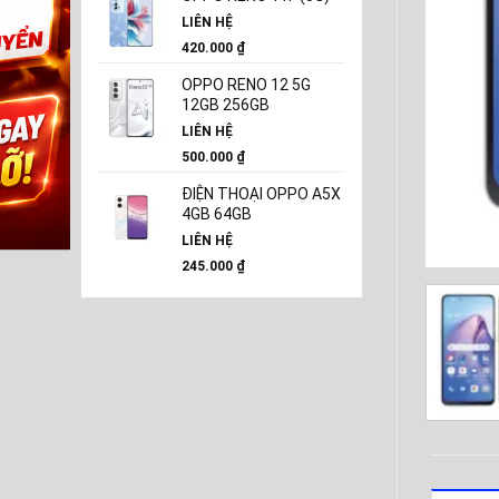
LIÊN HỆ
420.000
₫
OPPO RENO 12 5G
12GB 256GB
LIÊN HỆ
500.000
₫
ĐIỆN THOẠI OPPO A5X
4GB 64GB
LIÊN HỆ
245.000
₫