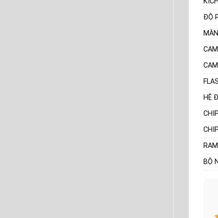
KÍC
ĐỘ 
MÀN
CAM
CAM
FLA
HỆ 
CHI
CHI
RAM
BỘ 