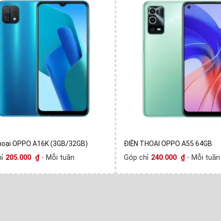
hoại OPPO A16K (3GB/32GB)
ĐIỆN THOẠI OPPO A55 64GB
hỉ
205.000
₫
- Mỗi tuần
Góp chỉ
240.000
₫
- Mỗi tuần