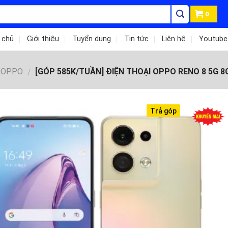
0
 chủ
Giới thiệu
Tuyển dụng
Tin tức
Liên hệ
Youtube
OPPO
[GÓP 585K/TUẦN] ĐIỆN THOẠI OPPO RENO 8 5G 8
/
Trả góp