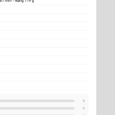
.67 mm - Nặng 179 g
0
0