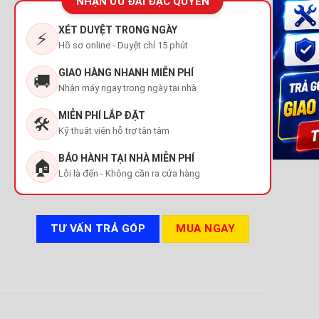
NHẬN ƯU ĐÃI ĐẶC QUYỀN
XÉT DUYỆT TRONG NGÀY
⚡
Hồ sơ online - Duyệt chỉ 15 phút
GIAO HÀNG NHANH MIỄN PHÍ
🚚
Nhận máy ngay trong ngày tại nhà
MIỄN PHÍ LẮP ĐẶT
🛠️
Kỹ thuật viên hỗ trợ tận tâm
BẢO HÀNH TẠI NHÀ MIỄN PHÍ
🏠
Lỗi là đến - Không cần ra cửa hàng
TƯ VẤN TRẢ GÓP
MUA NGAY