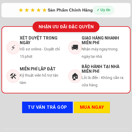
★★★★★
Sản Phẩm Chính Hãng
✓ Uy tín
NHẬN ƯU ĐÃI ĐẶC QUYỀN
XÉT DUYỆT TRONG
GIAO HÀNG NHANH
NGÀY
MIỄN PHÍ
⚡
🚚
Hồ sơ online - Duyệt chỉ
Nhận máy ngay trong
15 phút
ngày tại nhà
BẢO HÀNH TẠI NHÀ
MIỄN PHÍ LẮP ĐẶT
MIỄN PHÍ
🛠️
🏠
Kỹ thuật viên hỗ trợ tận
Lỗi là đến - Không cần ra
tâm
cửa hàng
TƯ VẤN TRẢ GÓP
MUA NGAY