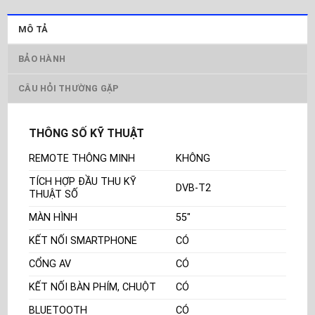
MÔ TẢ
BẢO HÀNH
CÂU HỎI THƯỜNG GẶP
THÔNG SỐ KỸ THUẬT
REMOTE THÔNG MINH
KHÔNG
TÍCH HỢP ĐẦU THU KỸ
DVB-T2
THUẬT SỐ
MÀN HÌNH
55"
KẾT NỐI SMARTPHONE
CÓ
CỔNG AV
CÓ
KẾT NỐI BÀN PHÍM, CHUỘT
CÓ
BLUETOOTH
CÓ