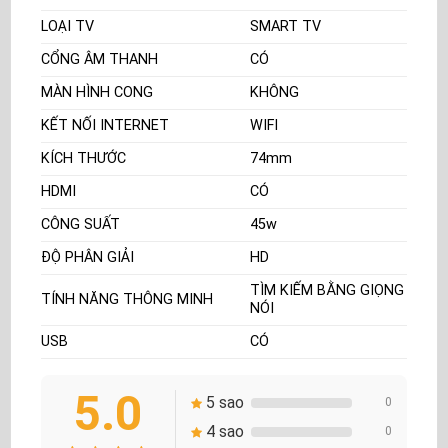
LOẠI TV
SMART TV
CỔNG ÂM THANH
CÓ
MÀN HÌNH CONG
KHÔNG
KẾT NỐI INTERNET
WIFI
KÍCH THƯỚC
74mm
HDMI
CÓ
CÔNG SUẤT
45w
ĐỘ PHÂN GIẢI
HD
TÌM KIẾM BẰNG GIỌNG
TÍNH NĂNG THÔNG MINH
NÓI
USB
CÓ
5.0
5 sao
0
4 sao
0