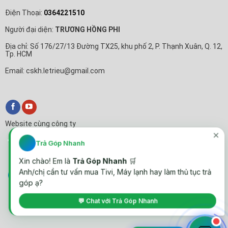
Điện Thoại:
0364221510
Người đại diện:
TRƯƠNG HỒNG PHI
Địa chỉ: Số 176/27/13 Đường TX25, khu phố 2, P. Thạnh Xuân, Q. 12,
Tp. HCM
Email: cskh.letrieu@gmail.com
Website cùng công ty
✕
Trả Góp Nhanh
Xin chào! Em là
Trả Góp Nhanh
🛒
Anh/chị cần tư vấn mua Tivi, Máy lạnh hay làm thủ tục trả
góp ạ?
💬 Chat với Trả Góp Nhanh