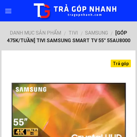
Skip
to
content
DANH MỤC SẢN PHẨM
TIVI
SAMSUNG
[GÓP
/
/
/
475K/TUẦN] TIVI SAMSUNG SMART TV 55" 55AU8000
Trả góp