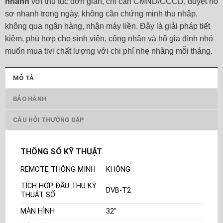
nhanh
với thủ tục đơn giản, chỉ cần CMND/CCCD, duyệt hồ
sơ nhanh trong ngày, không cần chứng minh thu nhập,
không qua ngân hàng, nhận máy liền. Đây là giải pháp tiết
kiệm, phù hợp cho sinh viên, công nhân và hộ gia đình nhỏ
muốn mua tivi chất lượng với chi phí nhẹ nhàng mỗi tháng.
MÔ TẢ
BẢO HÀNH
CÂU HỎI THƯỜNG GẶP
THÔNG SỐ KỸ THUẬT
REMOTE THÔNG MINH
KHÔNG
TÍCH HỢP ĐẦU THU KỸ
DVB-T2
THUẬT SỐ
MÀN HÌNH
32"