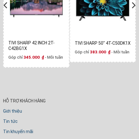
TIVI SHARP 42 INCH 2T-
TIVI SHARP 50" 4T-C50DK1X
C42BG1X
Góp chỉ
383.000
₫
- Mỗi tuần
Góp chỉ
345.000
₫
- Mỗi tuần
HỖ TRỢ KHÁCH HÀNG
Giới thiệu
Tin tức
Tin khuyến mãi