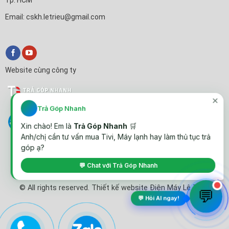
Email: cskh.letrieu@gmail.com
Website cùng công ty
✕
Trả Góp Nhanh
Xin chào! Em là
Trả Góp Nhanh
🛒
Anh/chị cần tư vấn mua Tivi, Máy lạnh hay làm thủ tục trả
góp ạ?
💬 Chat với Trả Góp Nhanh
© All rights reserved. Thiết kế website Điện Máy Lê Triều
💬
💬 Hỏi AI ngay!