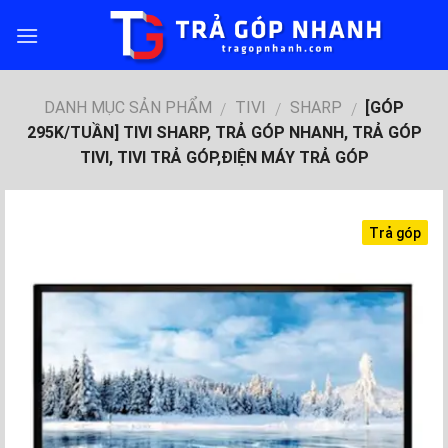
Skip
to
content
DANH MỤC SẢN PHẨM
TIVI
SHARP
[GÓP
/
/
/
295K/TUẦN] TIVI SHARP, TRẢ GÓP NHANH, TRẢ GÓP
TIVI, TIVI TRẢ GÓP,ĐIỆN MÁY TRẢ GÓP
Trả góp