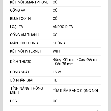
KẾT NỐI SMARTPHONE
CÓ
CỔNG AV
CÓ
BLUETOOTH
CÓ
LOẠI TV
ANDROID TV
CỔNG ÂM THANH
CÓ
MÀN HÌNH CONG
KHÔNG
KẾT NỐI INTERNET
WIFI
Rộng 731 mm - Cao 466 mm
KÍCH THƯỚC
- Sâu 75 mm
CÔNG SUẤT
15 W
ĐỘ PHÂN GIẢI
HD
TÍNH NĂNG THÔNG
TÌM KIẾM BẰNG GIỌNG NÓI
MINH
USB
CÓ