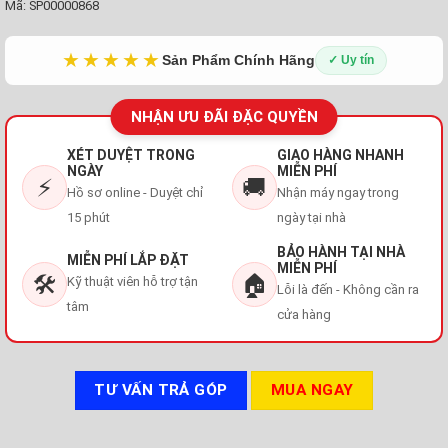
Mã:
SP00000868
★★★★★
Sản Phẩm Chính Hãng
✓ Uy tín
NHẬN ƯU ĐÃI ĐẶC QUYỀN
XÉT DUYỆT TRONG
GIAO HÀNG NHANH
NGÀY
MIỄN PHÍ
⚡
🚚
Hồ sơ online - Duyệt chỉ
Nhận máy ngay trong
15 phút
ngày tại nhà
BẢO HÀNH TẠI NHÀ
MIỄN PHÍ LẮP ĐẶT
MIỄN PHÍ
🛠️
🏠
Kỹ thuật viên hỗ trợ tận
Lỗi là đến - Không cần ra
tâm
cửa hàng
TƯ VẤN TRẢ GÓP
MUA NGAY