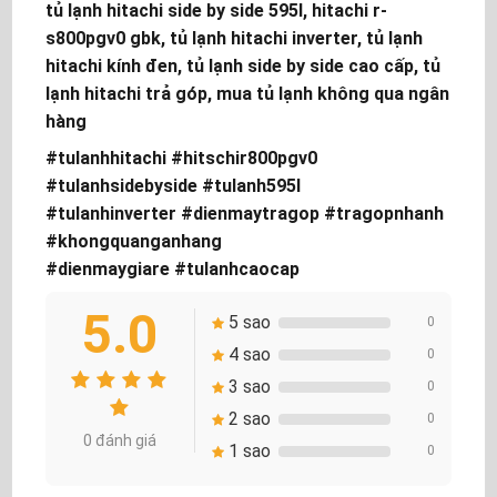
tủ lạnh hitachi side by side 595l, hitachi r-
s800pgv0 gbk, tủ lạnh hitachi inverter, tủ lạnh
hitachi kính đen, tủ lạnh side by side cao cấp, tủ
lạnh hitachi trả góp, mua tủ lạnh không qua ngân
hàng
#tulanhhitachi #hitschir800pgv0
#tulanhsidebyside #tulanh595l
#tulanhinverter #dienmaytragop #tragopnhanh
#khongquanganhang
#dienmaygiare #tulanhcaocap
5.0
5 sao
0
4 sao
0
3 sao
0
2 sao
0
0 đánh giá
1 sao
0