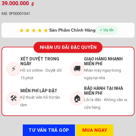
39.000.000
₫
Mã:
SP00001041
★★★★★
Sản Phẩm Chính Hãng
✓ Uy tín
NHẬN ƯU ĐÃI ĐẶC QUYỀN
XÉT DUYỆT TRONG
GIAO HÀNG NHANH
NGÀY
MIỄN PHÍ
⚡
🚚
Hồ sơ online - Duyệt chỉ
Nhận máy ngay trong
15 phút
ngày tại nhà
BẢO HÀNH TẠI NHÀ
MIỄN PHÍ LẮP ĐẶT
MIỄN PHÍ
🛠️
🏠
Kỹ thuật viên hỗ trợ tận
Lỗi là đến - Không cần ra
tâm
cửa hàng
TƯ VẤN TRẢ GÓP
MUA NGAY