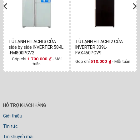
TỦ LẠNH HITACHI 3 CỬA
TỦ LẠNH HITACHI 2 CỬA
side by side INVERTER 584L
INVERTER 339L-
-FM800PGV2
FVX450PGV9
Góp chỉ
1.790.000
₫
- Mỗi
Góp chỉ
510.000
₫
- Mỗi tuần
tuần
HỖ TRỢ KHÁCH HÀNG
Giới thiệu
Tin tức
Tin khuyến mãi