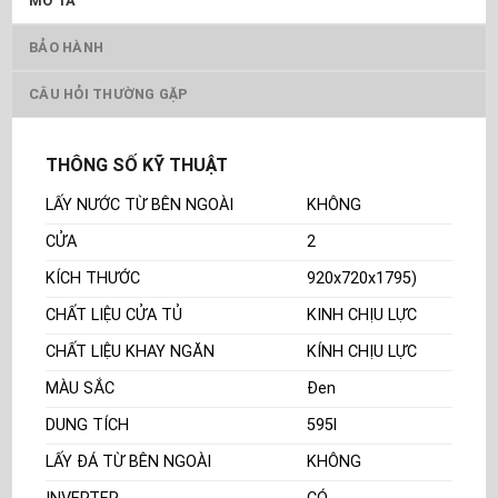
MÔ TẢ
BẢO HÀNH
CÂU HỎI THƯỜNG GẶP
THÔNG SỐ KỸ THUẬT
LẤY NƯỚC TỪ BÊN NGOÀI
KHÔNG
CỬA
2
KÍCH THƯỚC
920x720x1795)
CHẤT LIỆU CỬA TỦ
KINH CHỊU LỰC
CHẤT LIỆU KHAY NGĂN
KÍNH CHỊU LỰC
MÀU SẮC
Đen
DUNG TÍCH
595l
LẤY ĐÁ TỪ BÊN NGOÀI
KHÔNG