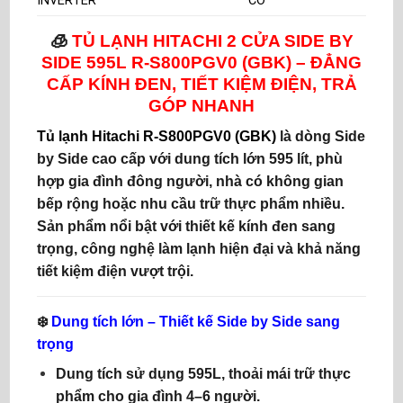
INVERTER
CÓ
🧊
TỦ LẠNH HITACHI 2 CỬA SIDE BY
SIDE 595L
R-S800PGV0 (GBK) – ĐẲNG
CẤP KÍNH ĐEN, TIẾT KIỆM ĐIỆN,
TRẢ
GÓP NHANH
Tủ lạnh Hitachi R-S800PGV0 (GBK)
là dòng
Side
by Side cao cấp
với dung tích lớn
595 lít
, phù
hợp gia đình đông người, nhà có không gian
bếp rộng hoặc nhu cầu trữ thực phẩm nhiều.
Sản phẩm nổi bật với
thiết kế kính đen sang
trọng
, công nghệ làm lạnh hiện đại và khả năng
tiết kiệm điện vượt trội.
❄️
Dung tích lớn – Thiết kế Side by Side sang
trọng
Dung tích sử dụng
595L
, thoải mái trữ thực
phẩm cho gia đình 4–6 người.