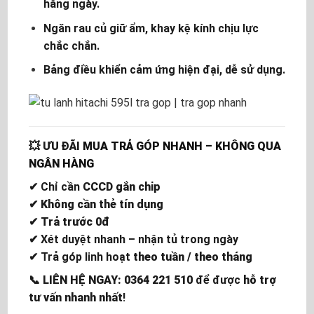
hằng ngày.
Ngăn rau củ giữ ẩm, khay kệ kính chịu lực
chắc chắn.
Bảng điều khiển cảm ứng hiện đại, dễ sử dụng.
💥
ƯU ĐÃI
MUA TRẢ GÓP NHANH – KHÔNG QUA
NGÂN HÀNG
✔ Chỉ cần
CCCD gắn chip
✔
Không cần thẻ tín dụng
✔
Trả trước 0đ
✔ Xét duyệt nhanh – nhận tủ trong ngày
✔ Trả góp linh hoạt
theo tuần / theo tháng
📞
LIÊN HỆ NGAY: 0364 221 510
để được
hỗ trợ
tư vấn nhanh nhất
!