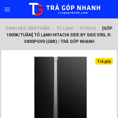
Skip
to
content
DANH MỤC SẢN PHẨM
TỦ LẠNH
HITACHI
[GÓP
/
/
/
1000K/TUẦN] TỦ LẠNH HITACHI SIDE BY SIDE 595L R-
S800PGV0 (GBK) | TRẢ GÓP NHANH
Trả góp