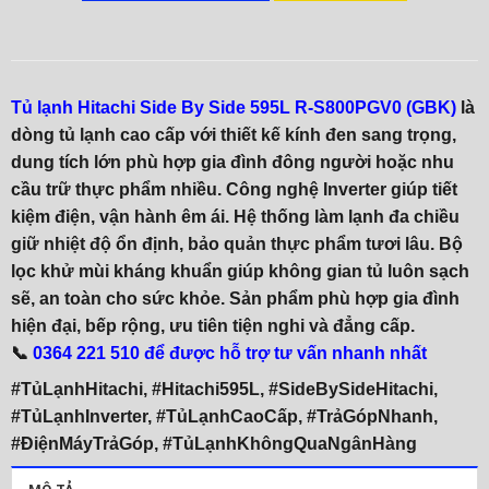
Tủ lạnh Hitachi Side By Side 595L R-S800PGV0 (GBK)
là
dòng tủ lạnh cao cấp với thiết kế kính đen sang trọng,
dung tích lớn phù hợp gia đình đông người hoặc nhu
cầu trữ thực phẩm nhiều. Công nghệ Inverter giúp tiết
kiệm điện, vận hành êm ái. Hệ thống làm lạnh đa chiều
giữ nhiệt độ ổn định, bảo quản thực phẩm tươi lâu. Bộ
lọc khử mùi kháng khuẩn giúp không gian tủ luôn sạch
sẽ, an toàn cho sức khỏe. Sản phẩm phù hợp gia đình
hiện đại, bếp rộng, ưu tiên tiện nghi và đẳng cấp.
📞
0364 221 510 để được hỗ trợ tư vấn nhanh nhất
#TủLạnhHitachi, #Hitachi595L, #SideBySideHitachi,
#TủLạnhInverter, #TủLạnhCaoCấp, #TrảGópNhanh,
#ĐiệnMáyTrảGóp, #TủLạnhKhôngQuaNgânHàng