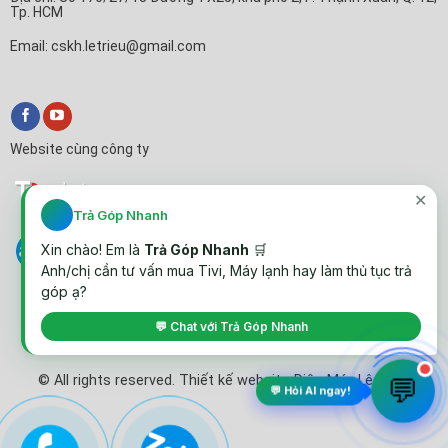
Tp. HCM
Email: cskh.letrieu@gmail.com
Website cùng công ty
✕
Trả Góp Nhanh
Xin chào! Em là
Trả Góp Nhanh
🛒
Anh/chị cần tư vấn mua Tivi, Máy lạnh hay làm thủ tục trả
góp ạ?
💬 Chat với Trả Góp Nhanh
💬
© All rights reserved. Thiết kế website Điện Máy Lê Triều
💬 Hỏi AI ngay!