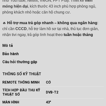
như YouTube, Netflix, VieON, FPT Play. Thiết kế
viền
mỏng hiện đại
, kích thước 43 inch phù hợp phòng ngủ,
phòng khách nhỏ hoặc căn hộ chung cư.
🔥
Hỗ trợ mua trả góp nhanh – không qua ngân hàng
:
chỉ cần
CCCD
, hỗ trợ làm hồ sơ tại nhà, thủ tục đơn giản,
nhận tivi ngay, trả góp linh hoạt theo
tuần hoặc tháng
Mô tả
Bảo hành
Câu hỏi thường gặp
THÔNG SỐ KỸ THUẬT
REMOTE THÔNG MINH
CÓ
TÍCH HỢP ĐẦU THU KỸ
DVB-T2
THUẬT SỐ
MÀN HÌNH
43"