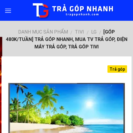
Skip
to
content
DANH MỤC SẢN PHẨM
TIVI
LG
[GÓP
/
/
/
480K/TUẦN] TRẢ GÓP NHANH, MUA TV TRẢ GÓP, ĐIỆN
MÁY TRẢ GÓP, TRẢ GÓP TIVI
Trả góp