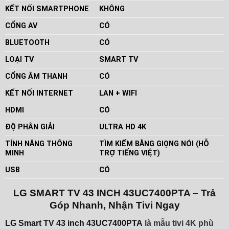
KẾT NỐI SMARTPHONE
KHÔNG
CỔNG AV
CÓ
BLUETOOTH
CÓ
LOẠI TV
SMART TV
CỔNG ÂM THANH
CÓ
KẾT NỐI INTERNET
LAN + WIFI
HDMI
CÓ
ĐỘ PHÂN GIẢI
ULTRA HD 4K
TÍNH NĂNG THÔNG
TÌM KIẾM BẰNG GIỌNG NÓI (HỖ
MINH
TRỢ TIẾNG VIỆT)
USB
CÓ
LG SMART TV 43 INCH 43UC7400PTA
–
Trả
Góp Nhanh, Nhận Tivi Ngay
LG Smart TV 43 inch 43UC7400PTA
là mẫu tivi 4K phù