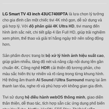
LG Smart TV 43 inch 43UC7400PTA
là lựa chọn lý tưởng
cho gia đình cần một chiếc tivi 4K nhỏ gọn, dễ sử dụng và
giá hợp lý. Với
độ phân giải 4K Ultra HD
, tivi mang đến
hình ảnh sắc nét, chi tiết gấp 4 lần Full HD, giúp trải nghiệm
xem phim, thể thao và giải trí hằng ngày trở nên sống động
hơn.
Sản phẩm được trang bị
bộ xử lý hình ảnh hiệu suất cao
,
giúp giảm nhiễu, tăng độ nét và nâng cấp nội dung lên gần
chuẩn 4K. Công nghệ
HDR
cải thiện độ tương phản, cho
màu sắc hiển thị tự nhiên và rõ ràng trong từng khung hình.
Hệ thống âm thanh
AI Sound / Ultra Surround
mang lại âm
thanh lan tỏa, nghe rõ và phù hợp với không gian gia đình.
Tivi sử dụng
hệ điều hành webOS thông minh
, giao diện
thân thiện, dễ thao tác, tích hợp sẵn các ứng dụng phổ biến