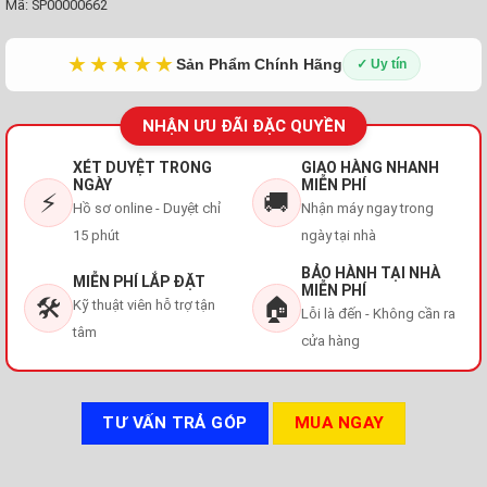
Mã:
SP00000662
★★★★★
Sản Phẩm Chính Hãng
✓ Uy tín
NHẬN ƯU ĐÃI ĐẶC QUYỀN
XÉT DUYỆT TRONG
GIAO HÀNG NHANH
NGÀY
MIỄN PHÍ
⚡
🚚
Hồ sơ online - Duyệt chỉ
Nhận máy ngay trong
15 phút
ngày tại nhà
BẢO HÀNH TẠI NHÀ
MIỄN PHÍ LẮP ĐẶT
MIỄN PHÍ
🛠️
🏠
Kỹ thuật viên hỗ trợ tận
Lỗi là đến - Không cần ra
tâm
cửa hàng
TƯ VẤN TRẢ GÓP
MUA NGAY