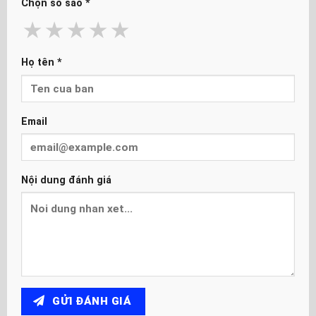
Chọn số sao
*
★
★
★
★
★
Họ tên
*
Email
Nội dung đánh giá
GỬI ĐÁNH GIÁ