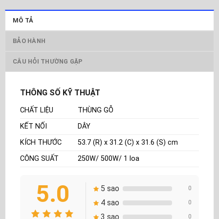
MÔ TẢ
BẢO HÀNH
CÂU HỎI THƯỜNG GẶP
THÔNG SỐ KỸ THUẬT
CHẤT LIỆU
THÙNG GỖ
KẾT NỐI
DÂY
KÍCH THƯỚC
53.7 (R) x 31.2 (C) x 31.6 (S) cm
CÔNG SUẤT
250W/ 500W/ 1 loa
5.0
5 sao
0
4 sao
0
3 sao
0