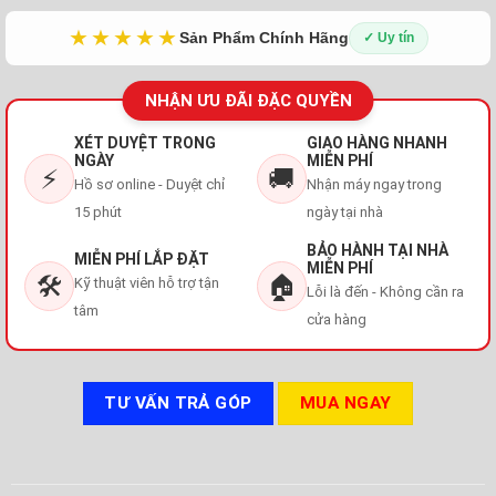
★★★★★
Sản Phẩm Chính Hãng
✓ Uy tín
NHẬN ƯU ĐÃI ĐẶC QUYỀN
XÉT DUYỆT TRONG
GIAO HÀNG NHANH
NGÀY
MIỄN PHÍ
⚡
🚚
Hồ sơ online - Duyệt chỉ
Nhận máy ngay trong
15 phút
ngày tại nhà
BẢO HÀNH TẠI NHÀ
MIỄN PHÍ LẮP ĐẶT
MIỄN PHÍ
🛠️
🏠
Kỹ thuật viên hỗ trợ tận
Lỗi là đến - Không cần ra
tâm
cửa hàng
TƯ VẤN TRẢ GÓP
MUA NGAY