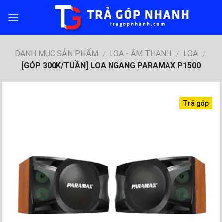
Skip
to
content
DANH MỤC SẢN PHẨM
LOA - ÂM THANH
LOA
/
/
/
[GÓP 300K/TUẦN] LOA NGANG PARAMAX P1500
Trả góp