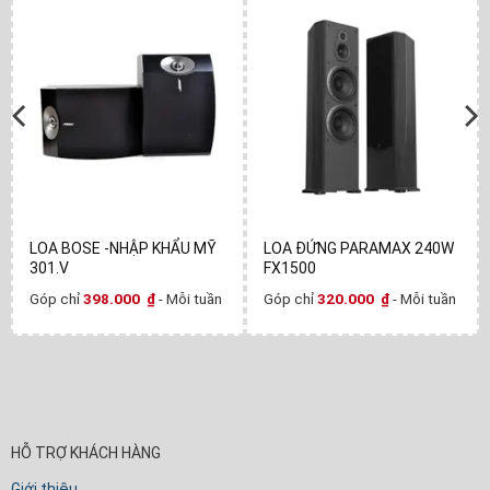
LOA BOSE -NHẬP KHẨU MỸ
LOA ĐỨNG PARAMAX 240W
301.V
FX1500
Góp chỉ
398.000
₫
- Mỗi tuần
Góp chỉ
320.000
₫
- Mỗi tuần
HỖ TRỢ KHÁCH HÀNG
Giới thiệu