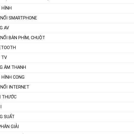
 HÌNH
 NỐI SMARTPHONE
G AV
 NỐI BÀN PHÍM, CHUỘT
ETOOTH
I TV
G ÂM THANH
 HÌNH CONG
 NỐI INTERNET
H THƯỚC
I
G SUẤT
PHÂN GIẢI