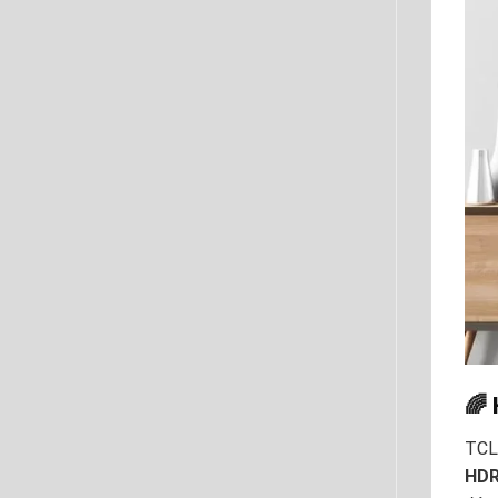
🌈
TCL
HDR