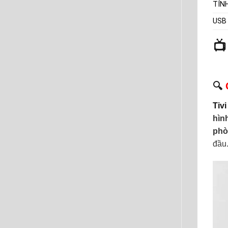
TÍN
USB

🔍
Tiv
hìn
phò
đầu