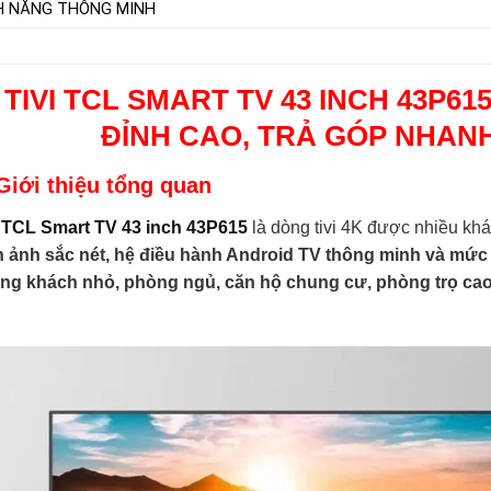
H NĂNG THÔNG MINH

TIVI TCL SMART TV 43 INCH 43P61
ĐỈNH CAO, T
RẢ GÓP NHANH
Giới thiệu tổng quan
i TCL Smart TV 43 inch 43P615
là dòng tivi 4K được nhiều k
h ảnh sắc nét, hệ điều hành Android TV thông minh và mức 
ng khách nhỏ, phòng ngủ, căn hộ chung cư, phòng trọ cao
.