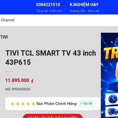
0364221510
K.NGHIỆM HAY
Tổng đài miễn phí
Hướng dẫn - Mẹo vặt
 Channel
TIVI
TIVI TCL SMART TV 43 inch
43P615
11.895.000
₫
Mã:
SP00000030
★★★★★
Sản Phẩm Chính Hãng
✓ Uy tín