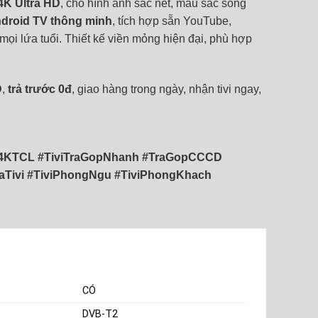
4K Ultra HD
, cho hình ảnh sắc nét, màu sắc sống
droid TV thông minh
, tích hợp sẵn YouTube,
 mọi lứa tuổi. Thiết kế viền mỏng hiện đại, phù hợp
D
,
trả trước 0đ
, giao hàng trong ngày, nhận tivi ngay,
vi4KTCL #TiviTraGopNhanh #TraGopCCCD
Tivi #TiviPhongNgu #TiviPhongKhach
CÓ
DVB-T2