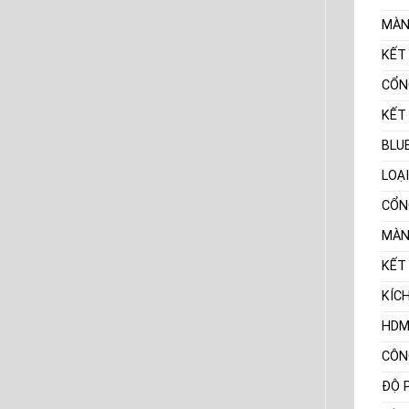
MÀN
KẾT
CỔN
KẾT
BLU
LOẠ
CỔN
MÀN
KẾT
KÍC
HDM
CÔN
ĐỘ 