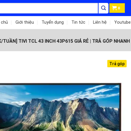
0
 chủ
Giới thiệu
Tuyển dụng
Tin tức
Liên hệ
Youtube
/TUẦN] TIVI TCL 43 INCH 43P615 GIÁ RẺ | TRẢ GÓP NHANH 
Trả góp