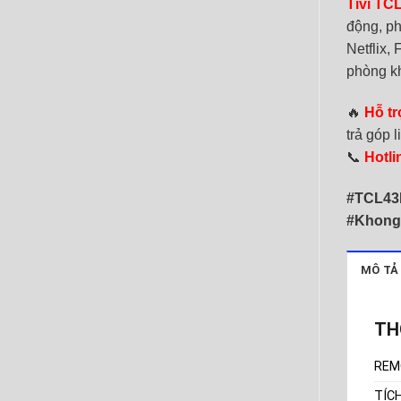
Tivi TC
động, ph
Netflix,
phòng k
🔥
Hỗ t
trả góp 
📞
Hotli
#TCL43
#Khong
MÔ TẢ
TH
REM
TÍC