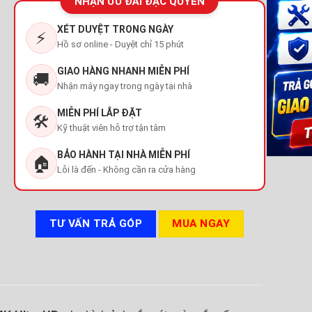
NHẬN ƯU ĐÃI ĐẶC QUYỀN
XÉT DUYỆT TRONG NGÀY
⚡
Hồ sơ online - Duyệt chỉ 15 phút
GIAO HÀNG NHANH MIỄN PHÍ
🚚
Nhận máy ngay trong ngày tại nhà
MIỄN PHÍ LẮP ĐẶT
🛠️
Kỹ thuật viên hỗ trợ tận tâm
BẢO HÀNH TẠI NHÀ MIỄN PHÍ
🏠
Lỗi là đến - Không cần ra cửa hàng
TƯ VẤN TRẢ GÓP
MUA NGAY