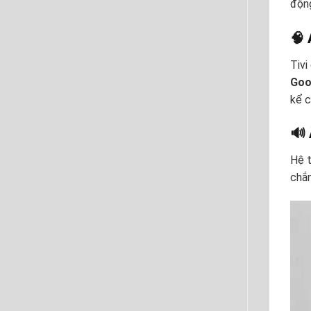
động
🧠
Tivi
Goo
kể c
🔊
Hệ t
chắn