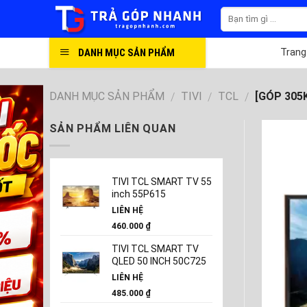
Skip
to
content
DANH MỤC SẢN PHẨM
Trang
DANH MỤC SẢN PHẨM
TIVI
TCL
[GÓP 305K
/
/
/
SẢN PHẨM LIÊN QUAN
TIVI TCL SMART TV 55
inch 55P615
LIÊN HỆ
460.000
₫
TIVI TCL SMART TV
QLED 50 INCH 50C725
LIÊN HỆ
485.000
₫