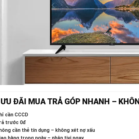

ƯU ĐÃI MUA TRẢ GÓP NHANH – KHÔ
hỉ cần CCCD
rả trước 0đ
hông cần thẻ tín dụng – không xét nợ xấu
iao hàng trong ngày – nhận tivi ngay