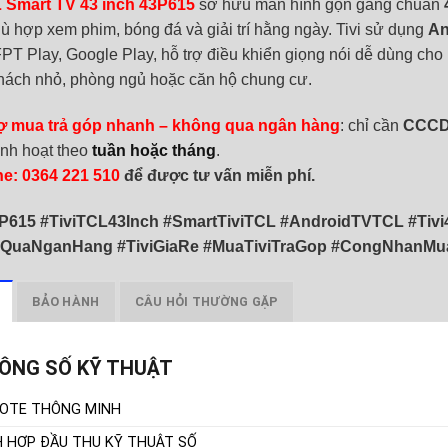
L Smart TV 43 inch 43P615
sở hữu màn hình gọn gàng chuẩn
ù hợp xem phim, bóng đá và giải trí hằng ngày. Tivi sử dụng
An
 FPT Play, Google Play, hỗ trợ điều khiển giọng nói dễ dùng cho
hách nhỏ, phòng ngủ hoặc căn hộ chung cư.
rợ mua trả góp nhanh – không qua ngân hàng
: chỉ cần
CCC
linh hoạt theo
tuần hoặc tháng
.
ne: 0364 221 510
để được tư vấn miễn phí.
P615 #TiviTCL43Inch #SmartTiviTCL #AndroidTVTCL #Ti
QuaNganHang #TiviGiaRe #MuaTiviTraGop #CongNhanMua
BẢO HÀNH
CÂU HỎI THƯỜNG GẶP
ÔNG SỐ KỸ THUẬT
OTE THÔNG MINH
H HỢP ĐẦU THU KỸ THUẬT SỐ