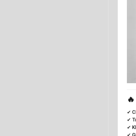

✔
C
✔
T
✔
K
✔
G