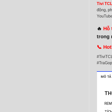
Tivi TC
động, ph
YouTube,
🔥
Hỗ 
trong 
📞
Hot
#TiviTC
#TraGop
MÔ TẢ
TH
REM
TÍC