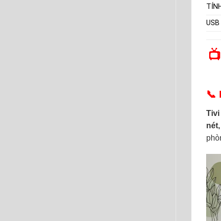
TÍN
USB

📞
Tiv
nét
phòn