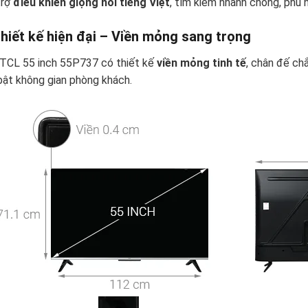
trợ
điều khiển giọng nói tiếng Việt
, tìm kiếm nhanh chóng, phù h
 Thiết kế hiện đại – Viền mỏng sang trọng
 TCL 55 inch 55P737 có thiết kế
viền mỏng tinh tế
, chân đế ch
bật không gian phòng khách.