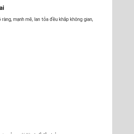
ai
õ ràng, mạnh mẽ, lan tỏa đều khắp không gian,
i