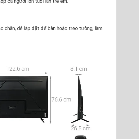
ợp cả người lớn tuổi lẫn trẻ em.
ắc chắn, dễ lắp đặt để bàn hoặc treo tường, làm