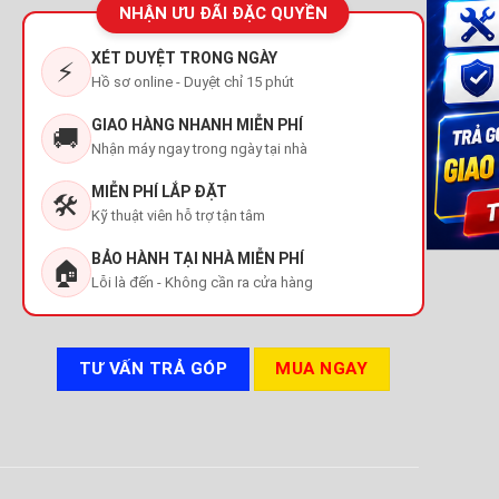
NHẬN ƯU ĐÃI ĐẶC QUYỀN
XÉT DUYỆT TRONG NGÀY
⚡
Hồ sơ online - Duyệt chỉ 15 phút
GIAO HÀNG NHANH MIỄN PHÍ
🚚
Nhận máy ngay trong ngày tại nhà
MIỄN PHÍ LẮP ĐẶT
🛠️
Kỹ thuật viên hỗ trợ tận tâm
BẢO HÀNH TẠI NHÀ MIỄN PHÍ
🏠
Lỗi là đến - Không cần ra cửa hàng
TƯ VẤN TRẢ GÓP
MUA NGAY