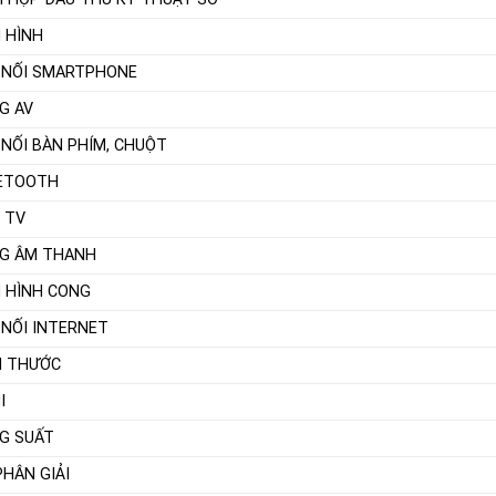
 HÌNH
 NỐI SMARTPHONE
G AV
 NỐI BÀN PHÍM, CHUỘT
ETOOTH
I TV
G ÂM THANH
 HÌNH CONG
 NỐI INTERNET
H THƯỚC
I
G SUẤT
PHÂN GIẢI