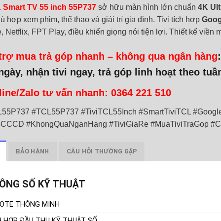
L Smart TV 55 inch 55P737
sở hữu màn hình lớn chuẩn
4K Ul
ù hợp xem phim, thể thao và giải trí gia đình. Tivi tích hợp
Goog
 Netflix, FPT Play, điều khiển giọng nói tiện lợi. Thiết kế viề
trợ mua trả góp nhanh – không qua ngân hàng
ngày, nhận tivi ngay, trả góp linh hoạt theo
tuầ
line/Zalo tư vấn nhanh: 0364 221 510
L55P737 #TCL55P737 #TiviTCL55Inch #SmartTiviTCL #Googl
CCCD #KhongQuaNganHang #TiviGiaRe #MuaTiviTraGop #C
BẢO HÀNH
CÂU HỎI THƯỜNG GẶP
ÔNG SỐ KỸ THUẬT
OTE THÔNG MINH
H HỢP ĐẦU THU KỸ THUẬT SỐ