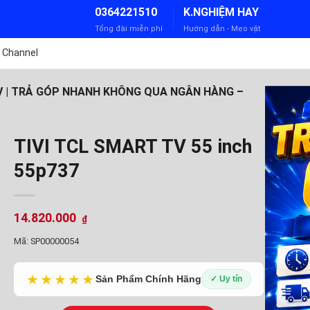
0364221510
K.NGHIỆM HAY
Tổng đài miễn phí
Hướng dẫn - Mẹo vặt
 Channel
TV | TRẢ GÓP NHANH KHÔNG QUA NGÂN HÀNG –
TIVI TCL SMART TV 55 inch
55p737
14.820.000
₫
Mã:
SP00000054
★★★★★
Sản Phẩm Chính Hãng
✓ Uy tín