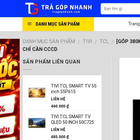
Skip
to
content
DANH MỤC SẢN PHẨM
Trang
DANH MỤC SẢN PHẨM
TIVI
TCL
[GÓP 380K
/
/
/
CHỈ CẦN CCCD
SẢN PHẨM LIÊN QUAN
TIVI TCL SMART TV 55
inch 55P615
LIÊN HỆ
460.000
₫
TIVI TCL SMART TV
QLED 50 INCH 50C725
LIÊN HỆ
485.000
₫