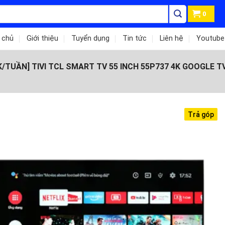
0
 chủ
Giới thiệu
Tuyển dụng
Tin tức
Liên hệ
Youtube
/TUẦN] TIVI TCL SMART TV 55 INCH 55P737 4K GOOGLE 
Trả góp