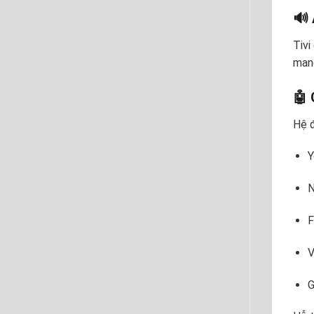
🔊 
Tivi
mang
🤖 
Hệ 
Y
N
F
V
G