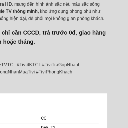
tra HD
, mang đến hình ảnh sắc nét, màu sắc sống
le TV thông minh
, kho ứng dụng phong phú như
n mỏng hiện đại, dễ phối mọi không gian phòng khách.
: chỉ cần
CCCD
,
trả trước 0đ
, giao hàng
n hoặc tháng
.
eTVTCL #Tivi4KTCL #TiviTraGopNhanh
ongNhanMuaTivi #TiviPhongKhach
CÓ
DVB-T2