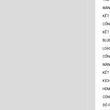
MÀN
KẾT
CỔN
KẾT
BLU
LOẠ
CỔN
MÀN
KẾT
KÍC
HDM
CÔN
ĐỘ 