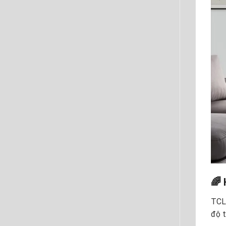
🌈 
TCL
độ t